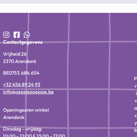
Contactgegevens
Vrijheid 26
2370 Arendonk
BE0753.684.654
P
+32 456 89 24 93
r
info@oepsiepoepsie.be
i
v
a
Openingsuren winkel
c
Arendonk
y
Dinsdag – vrijdag:
b
10:00 – 12:00 & 13:00 – 17:00