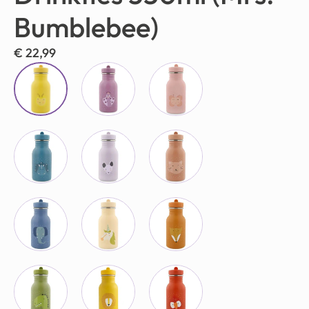
Bumblebee)
€
22,99