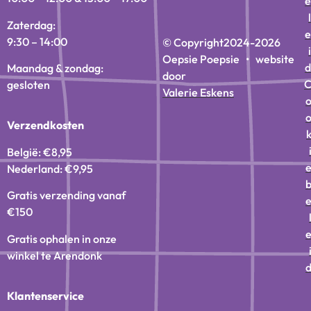
e
l
Zaterdag:
e
9:30 – 14:00
© Copyright
2024-2026
i
Oepsie Poepsie • website
d
Maandag & zondag:
door
gesloten
Valerie Eskens
Verzendkosten
België: €8,95
Nederland: €9,95
Gratis verzending vanaf
€150
Gratis ophalen in onze
winkel te Arendonk
Klantenservice