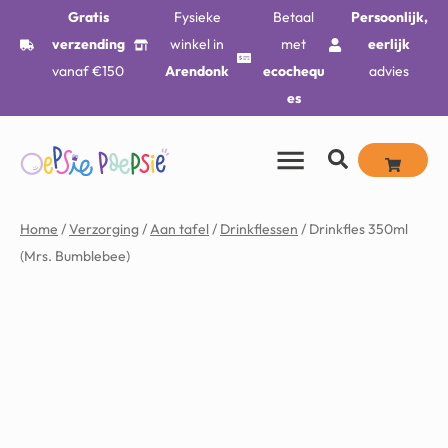
Gratis
Fysieke
Betaal
Persoonlijk,
verzending
winkel in
met
eerlijk
vanaf €150
Arendonk
ecochequ
advies
es
Home
/
Verzorging
/
Aan tafel
/
Drinkflessen
/ Drinkfles 350ml
(Mrs. Bumblebee)