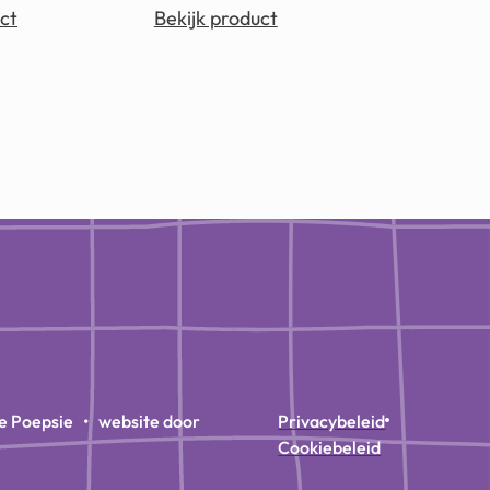
ct
Bekijk product
e Poepsie • website door
Privacybeleid
Cookiebeleid