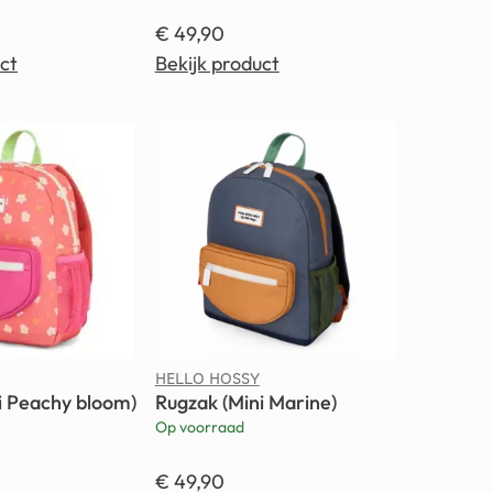
€
49,90
ct
Bekijk product
HELLO HOSSY
i Peachy bloom)
Rugzak (Mini Marine)
Op voorraad
€
49,90