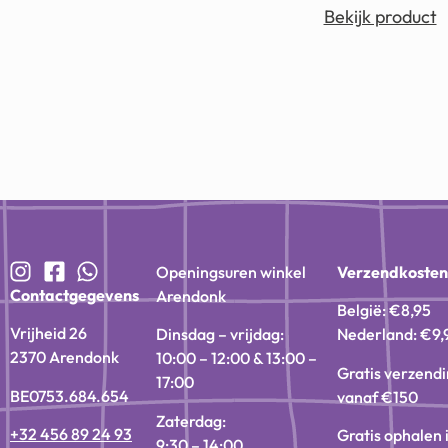
Bekijk product
Openingsuren winkel
Verzendkoste
Contactgegevens
Arendonk
België: €8,95
Vrijheid 26
Dinsdag – vrijdag:
Nederland: €9,
2370 Arendonk
10:00 – 12:00 & 13:00 –
Gratis verzend
17:00
BE0753.684.654
vanaf €150
Zaterdag:
+32 456 89 24 93
Gratis ophalen 
9:30 – 14:00