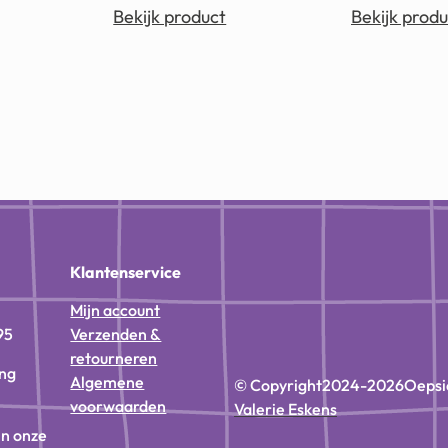
Bekijk product
Bekijk produ
n
Klantenservice
Mijn account
95
Verzenden &
retourneren
ing
Algemene
© Copyright
2024-2026
Oepsi
voorwaarden
Valerie Eskens
in onze