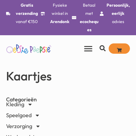
Gratis
Fysieke
Betaal
Persoonlijk,
verzending
winkel in
met
eerlijk
vanaf €150
Arendonk
ecochequ
advies
es
Kaartjes
Categorieën
Kleding
Speelgoed
Verzorging