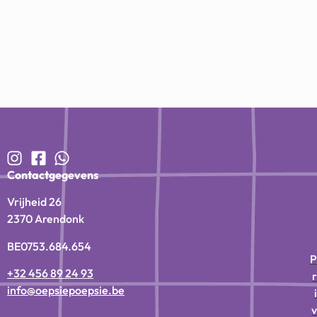
Contactgegevens
Vrijheid 26
2370 Arendonk
BE0753.684.654
P
+32 456 89 24 93
r
info@oepsiepoepsie.be
i
v