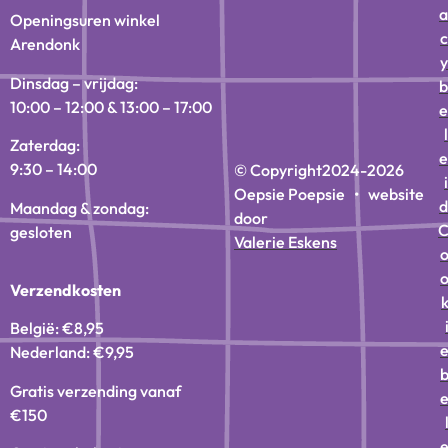
a
Openingsuren winkel
c
Arendonk
y
Dinsdag – vrijdag:
b
10:00 – 12:00 & 13:00 – 17:00
e
l
Zaterdag:
e
9:30 – 14:00
© Copyright
2024-2026
i
Oepsie Poepsie • website
d
Maandag & zondag:
door
gesloten
Valerie Eskens
Verzendkosten
België: €8,95
Nederland: €9,95
Gratis verzending vanaf
€150