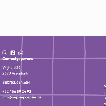
Contactgegevens
Vrijheid 26
2370 Arendonk
BE0753.684.654
P
+32 456 89 24 93
r
info@oepsiepoepsie.be
i
v