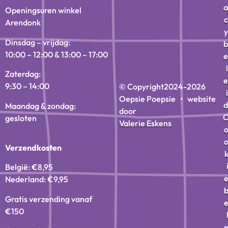
a
Openingsuren winkel
c
Arendonk
y
Dinsdag – vrijdag:
b
10:00 – 12:00 & 13:00 – 17:00
e
l
Zaterdag:
e
9:30 – 14:00
© Copyright
2024-2026
i
Oepsie Poepsie • website
d
Maandag & zondag:
door
gesloten
Valerie Eskens
Verzendkosten
België: €8,95
Nederland: €9,95
Gratis verzending vanaf
€150