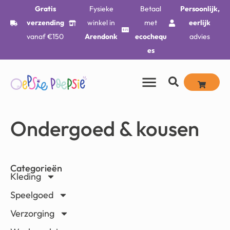
Gratis
Fysieke
Betaal
Persoonlijk,
verzending
winkel in
met
eerlijk
vanaf €150
Arendonk
ecochequ
advies
es
Ondergoed & kousen
Categorieën
Kleding
Speelgoed
Verzorging