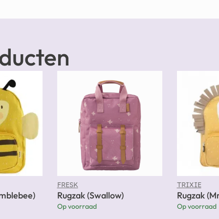
oducten
FRESK
TRIXIE
umblebee)
Rugzak (Swallow)
Rugzak (Mr
Op voorraad
Op voorraad