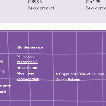
€
39,95
€
44,95
Bekijk product
Bekijk pro
n
Klantenservice
Mijn account
95
Verzenden &
retourneren
ing
Algemene
© Copyright
2024-2026
Oepsi
voorwaarden
Valerie Eskens
in onze
donk