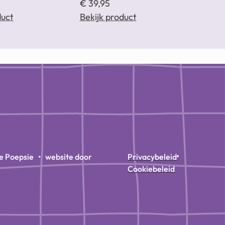
€
39,95
duct
Bekijk product
e Poepsie • website door
Privacybeleid
Cookiebeleid