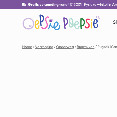
Gratis verzending
vanaf €150
Fysieke winkel in
Ar
S
Home
/
Verzorging
/
Onderweg
/
Rugzakken
/ Rugzak (Ga