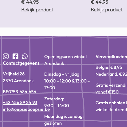
€
44,95
€
44,95
Bekijk product
Bekijk product
Openingsuren winkel
Verzendkoste
Contactgegevens
Arendonk
België: €8,95
Vrijheid 26
Dinsdag – vrijdag:
Nederland: €9,
2370 Arendonk
10:00 – 12:00 & 13:00 –
Gratis verzend
17:00
BE0753.684.654
vanaf €150
Zaterdag:
+32 456 89 24 93
Gratis ophalen 
9:30 – 14:00
info@oepsiepoepsie.be
winkel te Aren
Maandag & zondag:
gesloten