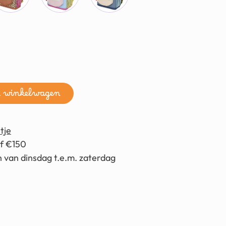
n winkelwagen
tje
af €150
 van dinsdag t.e.m. zaterdag