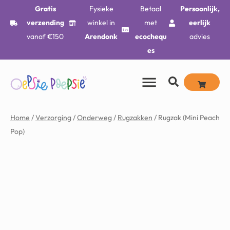
Gratis
Fysieke
Betaal
Persoonlijk,
verzending
winkel in
met
eerlijk
vanaf €150
Arendonk
ecochequ
advies
es
Home
/
Verzorging
/
Onderweg
/
Rugzakken
/ Rugzak (Mini Peach
Pop)