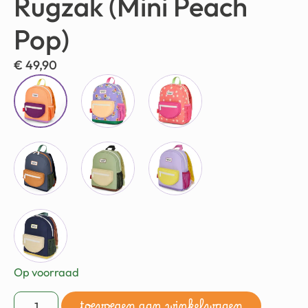
Rugzak (Mini Peach
Pop)
€
49,90
Op voorraad