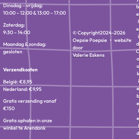
Dinsdag – vrijdag:
b
10:00 – 12:00 & 13:00 – 17:00
e
l
Zaterdag:
e
9:30 – 14:00
© Copyright
2024-2026
i
Oepsie Poepsie • website
d
Maandag & zondag:
door
gesloten
Valerie Eskens
Verzendkosten
België: €8,95
Nederland: €9,95
Gratis verzending vanaf
€150
Gratis ophalen in onze
winkel te Arendonk