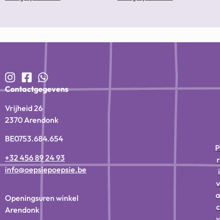
Contactgegevens
Vrijheid 26
2370 Arendonk
BE0753.684.654
P
+32 456 89 24 93
r
info@oepsiepoepsie.be
i
v
a
Openingsuren winkel
c
Arendonk
y