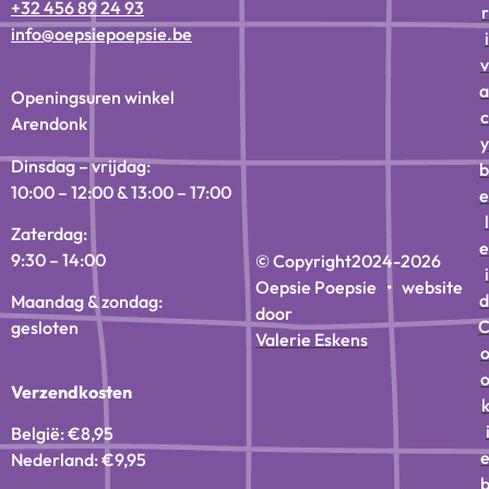
+32 456 89 24 93
r
info@oepsiepoepsie.be
i
v
a
Openingsuren winkel
c
Arendonk
y
Dinsdag – vrijdag:
b
10:00 – 12:00 & 13:00 – 17:00
e
l
Zaterdag:
e
9:30 – 14:00
© Copyright
2024-2026
i
Oepsie Poepsie • website
d
Maandag & zondag:
door
gesloten
Valerie Eskens
Verzendkosten
België: €8,95
Nederland: €9,95