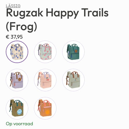
LÄSSIG
Rugzak Happy Trails
(Frog)
€
37,95
Op voorraad