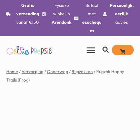
Gratis
Fysieke
Betaal
Persoonlijk,
verzending
winkel in
met
eerlijk
vanaf €150
Arendonk
ecochequ
advies
es
Home
/
Verzorging
/
Onderweg
/
Rugzakken
/ Rugzak Happy
Trails (Frog)