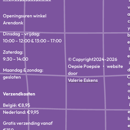
v
a
Openingsuren winkel
c
Arendonk
y
Dinsdag – vrijdag:
b
10:00 – 12:00 & 13:00 – 17:00
e
l
Zaterdag:
e
9:30 – 14:00
© Copyright
2024-2026
i
Oepsie Poepsie • website
d
Maandag & zondag:
door
gesloten
Valerie Eskens
Verzendkosten
België: €8,95
Nederland: €9,95
Gratis verzending vanaf