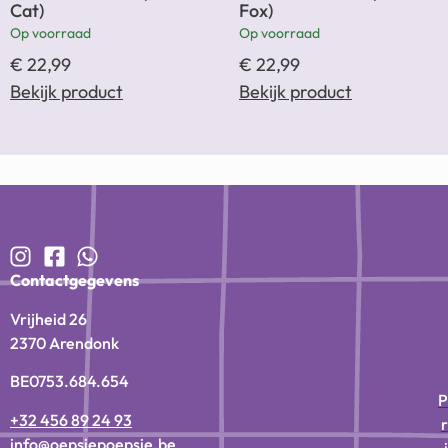
Cat)
Fox)
Op voorraad
Op voorraad
€
22,99
€
22,99
Bekijk product
Bekijk product
Contactgegevens
Vrijheid 26
2370 Arendonk
BE0753.684.654
P
+32 456 89 24 93
r
info@oepsiepoepsie.be
i