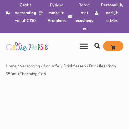
Gratis
Fysieke
Betaal
Persoonlijk,
verzending
winkel in
met
eerlijk
vanaf €150
Arendonk
ecochequ
advies
es
Home
/
Verzorging
/
Aan tafel
/
Drinkflessen
/ Drinkfles tritan
350ml (Charming Cat)