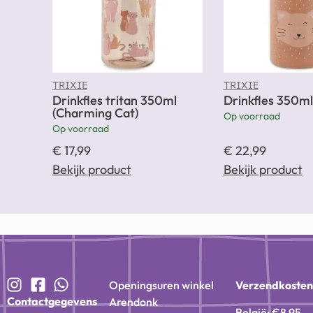
TRIXIE
TRIXIE
Drinkfles tritan 350ml
Drinkfles 350ml
(Charming Cat)
Op voorraad
Op voorraad
€
17,99
€
22,99
Bekijk product
Bekijk product
Openingsuren winkel
Verzendkoste
Contactgegevens
Arendonk
België: €8,95