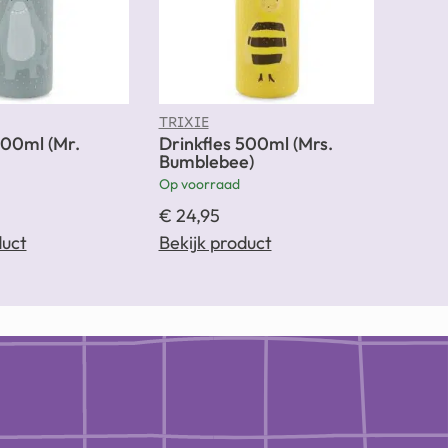
TRIXIE
500ml (Mr.
Drinkfles 500ml (Mrs.
Bumblebee)
Op voorraad
€
24,95
duct
Bekijk product