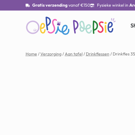
Gratis verzending
vanaf €150
Fysieke winkel in
Ar
S
Home
/
Verzorging
/
Aan tafel
/
Drinkflessen
/ Drinkfles 3