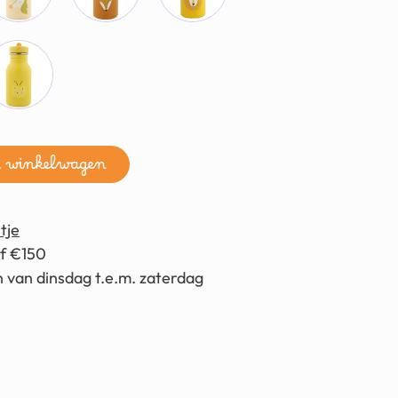
n winkelwagen
tje
af €150
 van dinsdag t.e.m. zaterdag