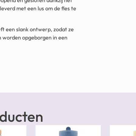
opend en gesloten dankzij het
leverd met een lus om de fles te
eft een slank ontwerp, zodat ze
an worden opgeborgen in een
oducten