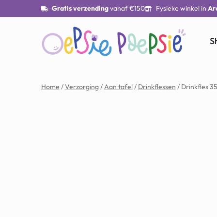
Gratis verzending
vanaf €150
Fysieke winkel in
Ar
S
Home
/
Verzorging
/
Aan tafel
/
Drinkflessen
/ Drinkfles 3