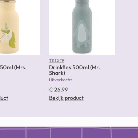
TRIXIE
350ml (Mrs.
Drinkfles 500ml (Mr.
Shark)
Uitverkocht
€
26,99
duct
Bekijk product