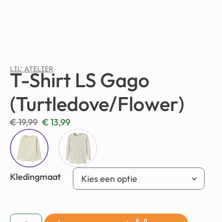
LIL' ATELIER
T-Shirt LS Gago
(Turtledove/Flower)
€
19,99
€
13,99
Kledingmaat