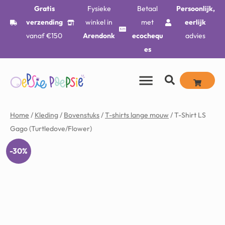
Gratis
Fysieke
Betaal
Persoonlijk,
verzending
winkel in
met
eerlijk
vanaf €150
Arendonk
ecochequ
advies
es
Home
/
Kleding
/
Bovenstuks
/
T-shirts lange mouw
/ T-Shirt LS
Gago (Turtledove/Flower)
-30%