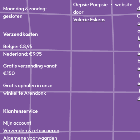
i
Oepsie Poepsie • website
d
Maandag & zondag:
door
gesloten
Valerie Eskens
Verzendkosten
België: €8,95
Nederland: €9,95
Gratis verzending vanaf
€150
Gratis ophalen in onze
winkel te Arendonk
Klantenservice
Mijn account
Verzenden & retourneren
Algemene voorwaarden