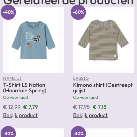
-40%
-60%
NAME IT
LÄSSIG
T-Shirt LS Nation
Kimono shirt (Gestreept
(Mountain Spring)
grijs)
Op voorraad
Op voorraad
€
12,99
€
7,79
€
17,95
€
7,18
Bekijk product
Bekijk product
-30%
-30%