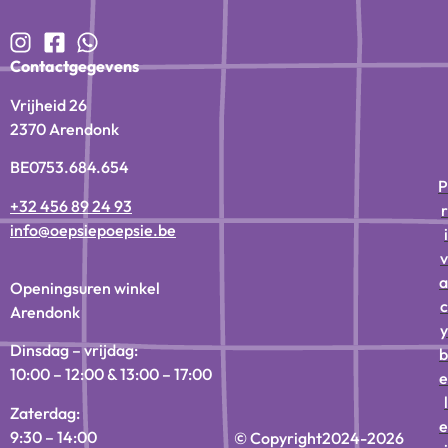
Contactgegevens
Vrijheid 26
2370 Arendonk
BE0753.684.654
P
+32 456 89 24 93
r
info@oepsiepoepsie.be
i
v
a
Openingsuren winkel
c
Arendonk
y
Dinsdag – vrijdag:
b
10:00 – 12:00 & 13:00 – 17:00
e
l
Zaterdag:
e
9:30 – 14:00
© Copyright
2024-2026