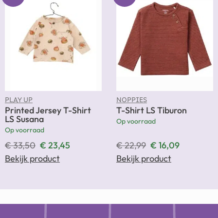
PLAY UP
NOPPIES
Printed Jersey T-Shirt
T-Shirt LS Tiburon
LS Susana
Op voorraad
Op voorraad
€
33,50
€
23,45
€
22,99
€
16,09
Bekijk product
Bekijk product