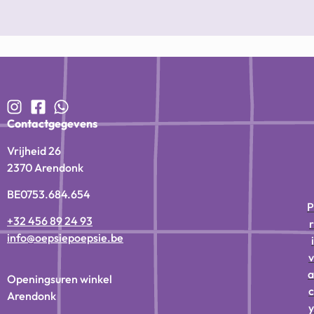
Contactgegevens
Vrijheid 26
2370 Arendonk
BE0753.684.654
P
+32 456 89 24 93
r
info@oepsiepoepsie.be
i
v
a
Openingsuren winkel
c
Arendonk
y