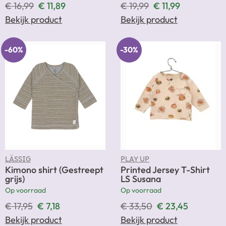
€
16,99
€
11,89
€
19,99
€
11,99
Bekijk product
Bekijk product
-60%
-30%
LÄSSIG
PLAY UP
Kimono shirt (Gestreept
Printed Jersey T-Shirt
grijs)
LS Susana
Op voorraad
Op voorraad
€
17,95
€
7,18
€
33,50
€
23,45
Bekijk product
Bekijk product