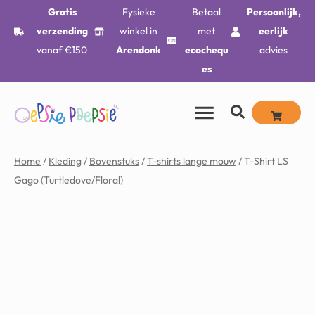
Gratis
Fysieke
Betaal
Persoonlijk,
verzending
winkel in
met
eerlijk
vanaf €150
Arendonk
ecochequ
advies
es
Home
/
Kleding
/
Bovenstuks
/
T-shirts lange mouw
/ T-Shirt LS
Gago (Turtledove/Floral)