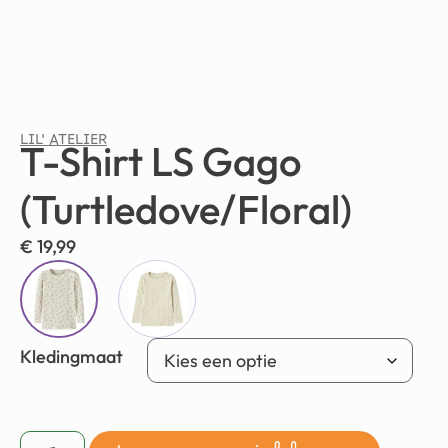
LIL' ATELIER
T-Shirt LS Gago
(Turtledove/Floral)
€
19,99
Kledingmaat