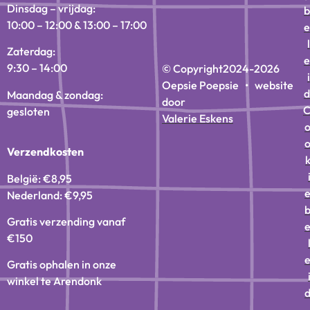
Dinsdag – vrijdag:
b
10:00 – 12:00 & 13:00 – 17:00
e
l
Zaterdag:
e
9:30 – 14:00
© Copyright
2024-2026
i
Oepsie Poepsie • website
d
Maandag & zondag:
door
gesloten
Valerie Eskens
Verzendkosten
België: €8,95
Nederland: €9,95
Gratis verzending vanaf
€150
Gratis ophalen in onze
winkel te Arendonk