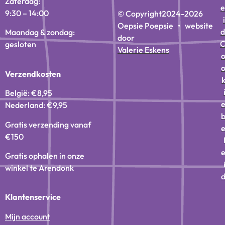
Zaterdag:
e
9:30 – 14:00
© Copyright
2024-2026
i
Oepsie Poepsie • website
d
Maandag & zondag:
door
gesloten
Valerie Eskens
Verzendkosten
België: €8,95
Nederland: €9,95
Gratis verzending vanaf
€150
Gratis ophalen in onze
winkel te Arendonk
Klantenservice
Mijn account