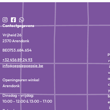
Contactgegevens
Vrijheid 26
2370 Arendonk
BE0753.684.654
P
+32 456 89 24 93
r
info@oepsiepoepsie.be
i
v
a
Openingsuren winkel
c
Arendonk
y
Dinsdag – vrijdag:
b
10:00 – 12:00 & 13:00 – 17:00
e
l