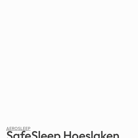
AEROSLEEP
SafeSleep Hoeslaken