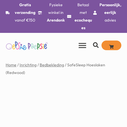
Gratis
Fysieke
Betaal
Persoonlijk,
verzending
winkel in
met
eerlijk
vanaf €150
Arendonk
ecochequ
advies
es
Home
/
Inrichting
/
Bedbekleding
/ SafeSleep Hoeslaken
(Redwood)