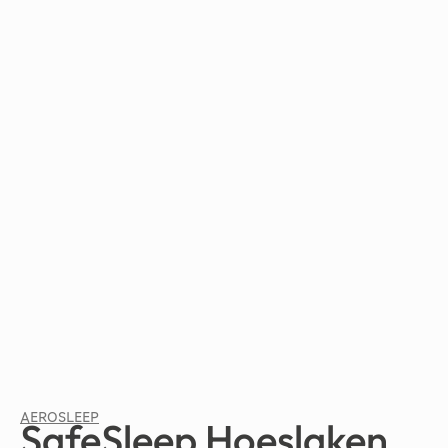
AEROSLEEP
SafeSleep Hoeslaken