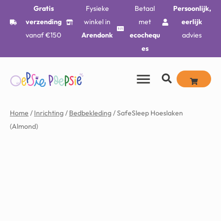
Gratis
Fysieke
Betaal
Persoonlijk,
verzending
winkel in
met
eerlijk
vanaf €150
Arendonk
ecochequ
advies
es
Home
/
Inrichting
/
Bedbekleding
/ SafeSleep Hoeslaken
(Almond)