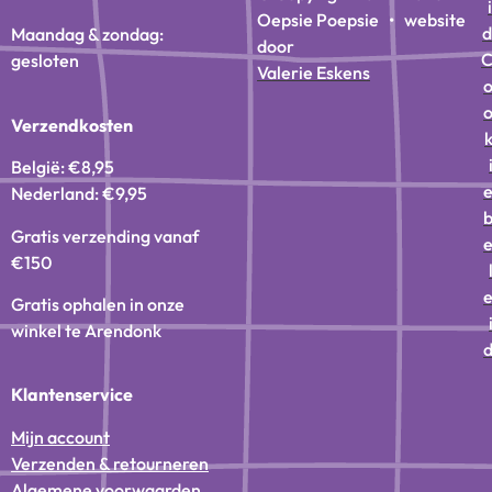
i
Oepsie Poepsie • website
d
Maandag & zondag:
door
gesloten
Valerie Eskens
Verzendkosten
België: €8,95
Nederland: €9,95
Gratis verzending vanaf
€150
Gratis ophalen in onze
winkel te Arendonk
Klantenservice
Mijn account
Verzenden & retourneren
Algemene voorwaarden