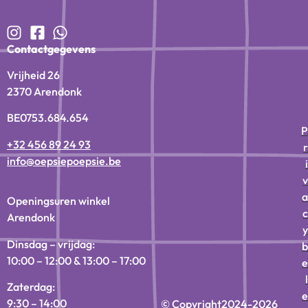
Contactgegevens
Vrijheid 26
2370 Arendonk
BE0753.684.654
P
+32 456 89 24 93
r
info@oepsiepoepsie.be
i
v
a
Openingsuren winkel
c
Arendonk
y
Dinsdag – vrijdag:
b
10:00 – 12:00 & 13:00 – 17:00
e
l
Zaterdag:
e
9:30 – 14:00
© Copyright
2024-2026