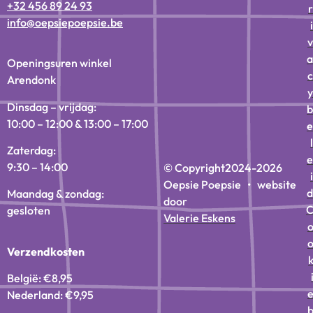
+32 456 89 24 93
r
info@oepsiepoepsie.be
i
v
a
Openingsuren winkel
c
Arendonk
y
Dinsdag – vrijdag:
b
10:00 – 12:00 & 13:00 – 17:00
e
l
Zaterdag:
e
9:30 – 14:00
© Copyright
2024-2026
i
Oepsie Poepsie • website
d
Maandag & zondag:
door
gesloten
Valerie Eskens
Verzendkosten
België: €8,95
Nederland: €9,95