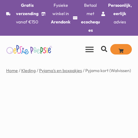
Gratis
Fysieke
Betaal
Persoonlijk,
verzending
winkel in
met
eerlijk
vanaf €150
Arendonk
ecochequ
advies
es
Home
/
Kleding
/
Pyjama's en boxpakjes
/ Pyjama kort (Walvissen)