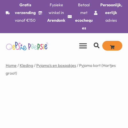
Gratis
Fysieke
Betaal
Persoonlijk,
verzending
winkel in
met
eerlijk
vanaf €150
Arendonk
ecochequ
advies
es
Home
/
Kleding
/
Pyjama's en boxpakjes
/ Pyjama kort (Hartjes
groot)