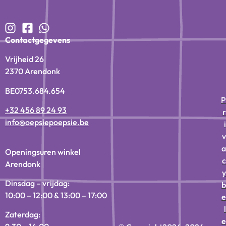
Contactgegevens
Vrijheid 26
2370 Arendonk
BE0753.684.654
P
+32 456 89 24 93
r
info@oepsiepoepsie.be
i
v
a
Openingsuren winkel
c
Arendonk
y
Dinsdag – vrijdag:
b
10:00 – 12:00 & 13:00 – 17:00
e
l
Zaterdag:
e