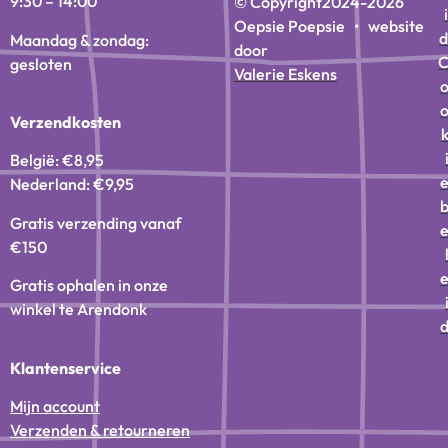
9:30 – 14:00
© Copyright
2024-2026
i
Oepsie Poepsie • website
d
Maandag & zondag:
door
gesloten
Valerie Eskens
Verzendkosten
België: €8,95
Nederland: €9,95
Gratis verzending vanaf
€150
Gratis ophalen in onze
winkel te Arendonk
Klantenservice
Mijn account
Verzenden & retourneren