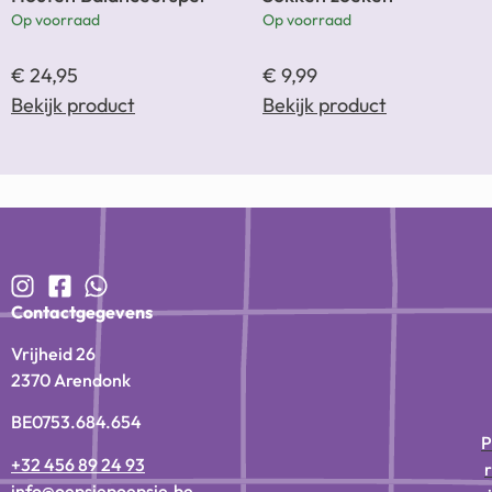
Op voorraad
Op voorraad
€
24,95
€
9,99
Bekijk product
Bekijk product
Contactgegevens
Vrijheid 26
2370 Arendonk
BE0753.684.654
P
+32 456 89 24 93
r
info@oepsiepoepsie.be