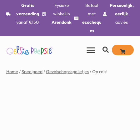
Gratis
Fysieke
Betaal
Persoonlijk,
verzending
winkel in
met
eerlijk
vanaf €150
Arendonk
ecochequ
advies
es
Home
/
Speelgoed
/
Gezelschapsspelletjes
/ Op reis!