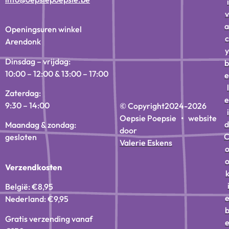
i
v
a
Openingsuren winkel
c
Arendonk
y
Dinsdag – vrijdag:
b
10:00 – 12:00 & 13:00 – 17:00
e
l
Zaterdag:
e
9:30 – 14:00
© Copyright
2024-2026
i
Oepsie Poepsie • website
d
Maandag & zondag:
door
gesloten
Valerie Eskens
Verzendkosten
België: €8,95
Nederland: €9,95
Gratis verzending vanaf