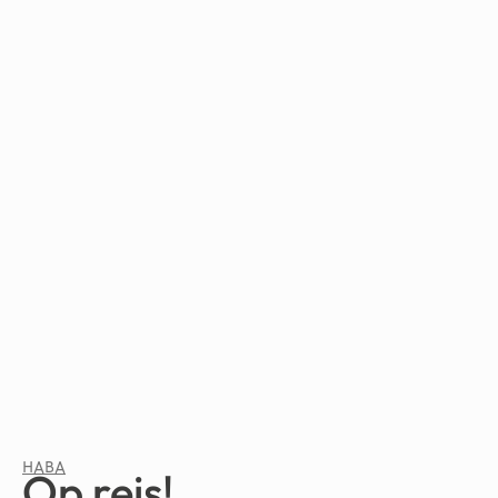
HABA
Op reis!