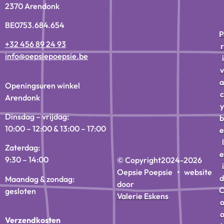
2370 Arendonk
BE0753.684.654
P
+32 456 89 24 93
r
info@oepsiepoepsie.be
i
v
a
Openingsuren winkel
c
Arendonk
y
Dinsdag – vrijdag:
b
10:00 – 12:00 & 13:00 – 17:00
e
l
Zaterdag:
e
9:30 – 14:00
© Copyright
2024-2026
i
Oepsie Poepsie • website
d
Maandag & zondag:
door
gesloten
Valerie Eskens
Verzendkosten