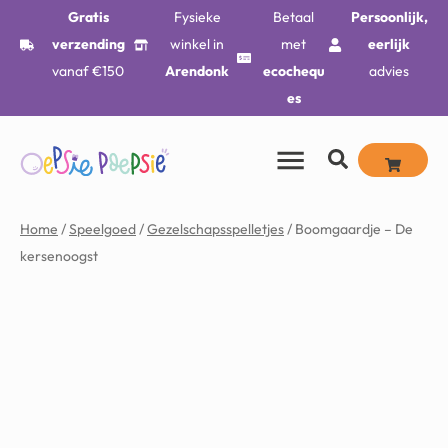
Gratis
Fysieke
Betaal
Persoonlijk,
verzending
winkel in
met
eerlijk
vanaf €150
Arendonk
ecochequ
advies
es
Home
/
Speelgoed
/
Gezelschapsspelletjes
/ Boomgaardje – De
kersenoogst