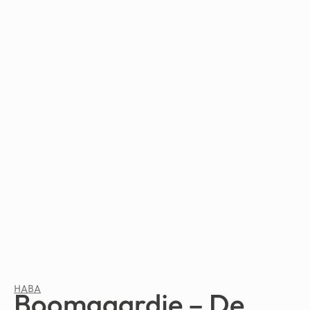
HABA
Boomgaardje – De