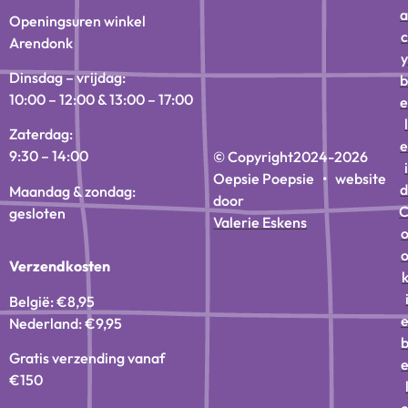
a
Openingsuren winkel
c
Arendonk
y
Dinsdag – vrijdag:
b
10:00 – 12:00 & 13:00 – 17:00
e
l
Zaterdag:
e
9:30 – 14:00
© Copyright
2024-2026
i
Oepsie Poepsie • website
d
Maandag & zondag:
door
gesloten
Valerie Eskens
Verzendkosten
België: €8,95
Nederland: €9,95
Gratis verzending vanaf
€150