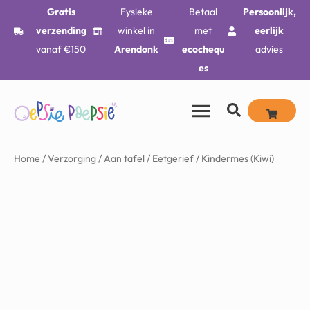
Gratis
Fysieke
Betaal
Persoonlijk,
verzending
winkel in
met
eerlijk
vanaf €150
Arendonk
ecochequ
advies
es
Home
/
Verzorging
/
Aan tafel
/
Eetgerief
/ Kindermes (Kiwi)