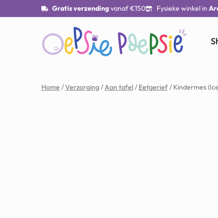
Gratis verzending
vanaf €150
Fysieke winkel in
Ar
S
Home
/
Verzorging
/
Aan tafel
/
Eetgerief
/ Kindermes (Ice