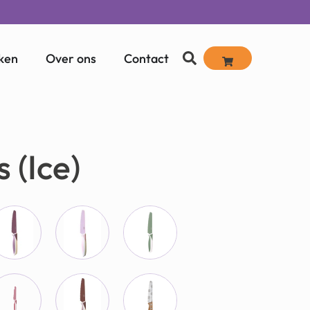
ken
Over ons
Contact
 (Ice)