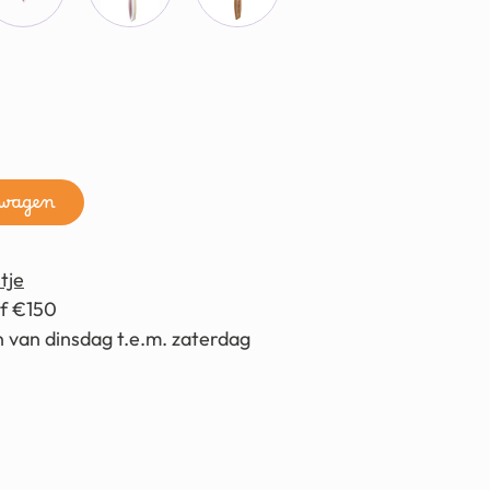
lwagen
tje
af €150
 van dinsdag t.e.m. zaterdag