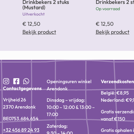
Drinkbekers 2 stuks
Drinkbekers 2 st
(Mustard)
Op voorraad
Uitverkocht
€
12,50
€
12,50
Bekijk product
Bekijk product
Openingsuren winkel
Verzendkoste
Contactgegevens
Arendonk
België: €8,95
Vrijheid 26
Dinsdag – vrijdag:
Nederland: €9,
2370 Arendonk
10:00 – 12:00 & 13:00 –
Gratis verzend
17:00
BE0753.684.654
vanaf €150
Zaterdag:
+32 456 89 24 93
Gratis ophalen 
9:30 – 14:00