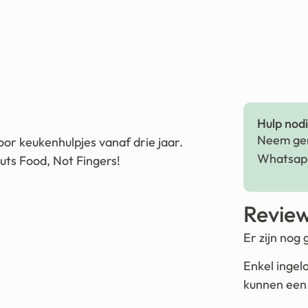
Hulp nodig
Neem ger
or keukenhulpjes vanaf drie jaar.
Whatsapp
Cuts Food, Not Fingers!
Revie
Er zijn nog
Enkel ingel
kunnen een 