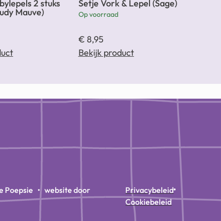
bylepels 2 stuks
Setje Vork & Lepel (Sage)
oudy Mauve)
Op voorraad
€
8,95
duct
Bekijk product
e Poepsie • website door
Privacybeleid
Cookiebeleid