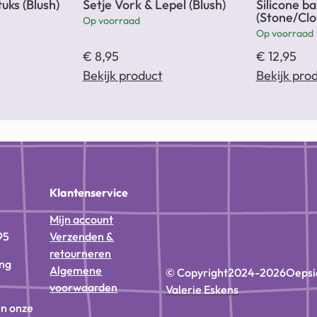
uks (Blush)
Setje Vork & Lepel (Blush)
Silicone ba
(Stone/Cl
Op voorraad
Op voorraad
€
8,95
€
12,95
Bekijk product
Bekijk pro
n
Klantenservice
Mijn account
95
Verzenden &
retourneren
ing
Algemene
© Copyright
2024-2026
Oepsi
voorwaarden
Valerie Eskens
in onze