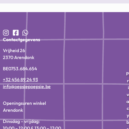
Contactgegevens
Vrijheid 26
2370 Arendonk
BE0753.684.654
P
+32 456 89 24 93
r
info@oepsiepoepsie.be
i
v
a
Openingsuren winkel
c
Arendonk
y
Dinsdag – vrijdag:
b
10:00 – 12:00 & 13:00 – 17:00
e