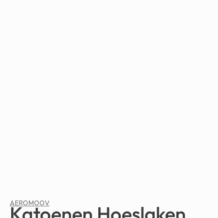
AEROMOOV
Katoenen Hoeslaken