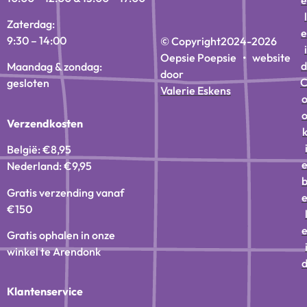
l
Zaterdag:
e
9:30 – 14:00
© Copyright
2024-2026
i
Oepsie Poepsie • website
d
Maandag & zondag:
door
gesloten
Valerie Eskens
Verzendkosten
België: €8,95
Nederland: €9,95
Gratis verzending vanaf
€150
Gratis ophalen in onze
winkel te Arendonk
Klantenservice