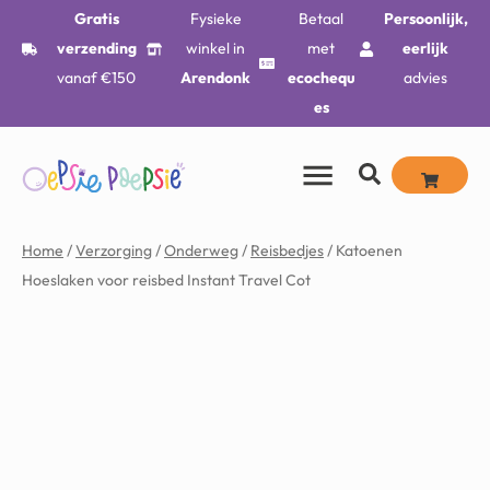
Gratis
Fysieke
Betaal
Persoonlijk,
verzending
winkel in
met
eerlijk
vanaf €150
Arendonk
ecochequ
advies
es
Home
/
Verzorging
/
Onderweg
/
Reisbedjes
/ Katoenen
Hoeslaken voor reisbed Instant Travel Cot