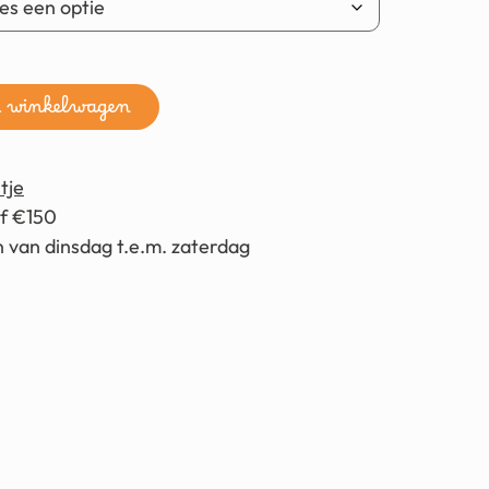
n winkelwagen
tje
af €150
 van dinsdag t.e.m. zaterdag