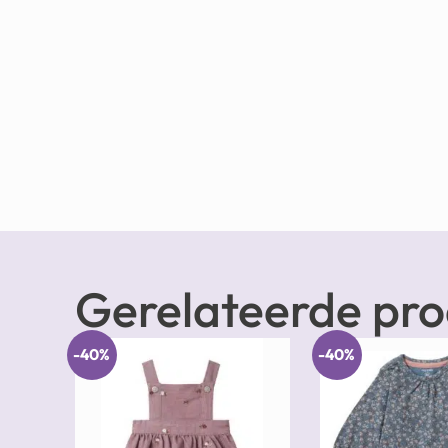
Gerelateerde pr
-40%
-40%