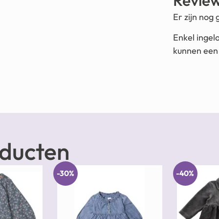
Revie
Er zijn nog
Enkel ingel
kunnen een 
oducten
-30%
-40%