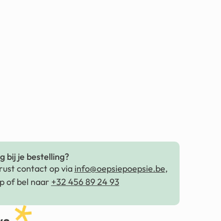
 bij je bestelling?
ust contact op via
info@oepsiepoepsie.be
,
 of bel naar
+32 456 89 24 93