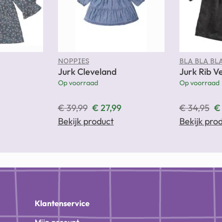
NOPPIES
BLA BLA BL
Jurk Cleveland
Jurk Rib Ve
Op voorraad
Op voorraad
€
39,99
€
27,99
€
34,95
€
Bekijk product
Bekijk pro
n
Klantenservice
Mijn account