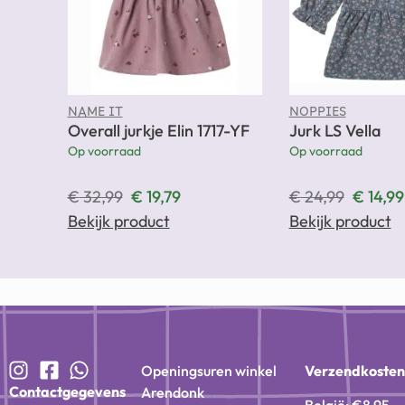
NAME IT
NOPPIES
Overall jurkje Elin 1717-YF
Jurk LS Vella
Op voorraad
Op voorraad
€
32,99
€
19,79
€
24,99
€
14,99
Bekijk product
Bekijk product
Openingsuren winkel
Verzendkoste
Contactgegevens
Arendonk
België: €8,95