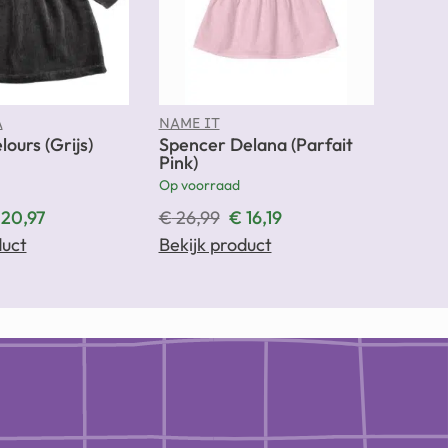
A
NAME IT
lours (Grijs)
Spencer Delana (Parfait
Pink)
Op voorraad
20,97
€
26,99
€
16,19
duct
Bekijk product