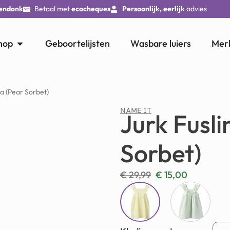
endonk
Betaal met
ecocheques
Persoonlijk, eerlijk
advies
hop
Geboortelijsten
Wasbare luiers
Mer
ra (Pear Sorbet)
NAME IT
Jurk Fusli
Sorbet)
€
29,99
€
15,00