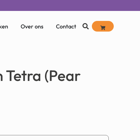
ken
Over ons
Contact
n Tetra (Pear