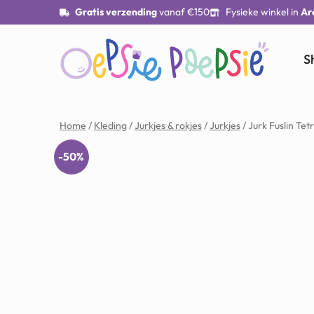
Gratis verzending
vanaf €150
Fysieke winkel in
Ar
S
Home
/
Kleding
/
Jurkjes & rokjes
/
Jurkjes
/ Jurk Fuslin Tet
-50%