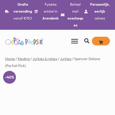
Gratis
Fysieke
Betaal
Persoonlijk,
verzending
winkel in
met
eerlijk
vanaf €150
Arendonk
ecochequ
advies
es
Home
/
Kleding
/
Jurkjes & rokjes
/
Jurkjes
/ Spencer Delana
(Parfait Pink)
-40%