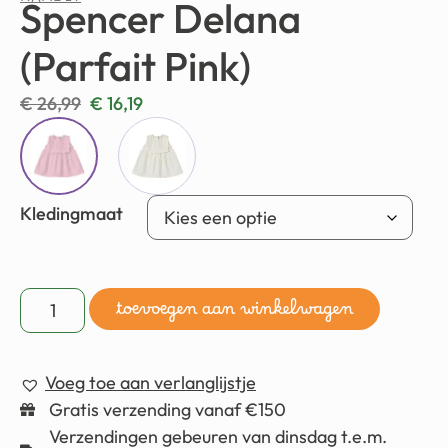
NAME IT
Spencer Delana
(Parfait Pink)
€
26,99
€
16,19
Kledingmaat
toevoegen aan winkelwagen
Voeg toe aan verlanglijstje
Gratis verzending vanaf €150
Verzendingen gebeuren van dinsdag t.e.m.