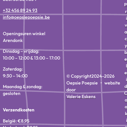
P
+32 456 89 24 93
r
info@oepsiepoepsie.be
i
v
a
Openingsuren winkel
c
Arendonk
y
Dinsdag – vrijdag:
b
10:00 – 12:00 & 13:00 – 17:00
e
l
Zaterdag:
e
9:30 – 14:00
© Copyright
2024-2026
i
Oepsie Poepsie • website
d
Maandag & zondag:
door
gesloten
Valerie Eskens
Verzendkosten
België: €8,95