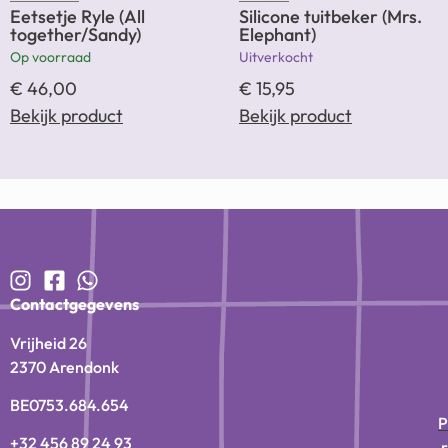
Eetsetje Ryle (All
Silicone tuitbeker (Mrs.
together/Sandy)
Elephant)
Op voorraad
Uitverkocht
€
46,00
€
15,95
Bekijk product
Bekijk product
Contactgegevens
Vrijheid 26
2370 Arendonk
BE0753.684.654
P
+32 456 89 24 93
r