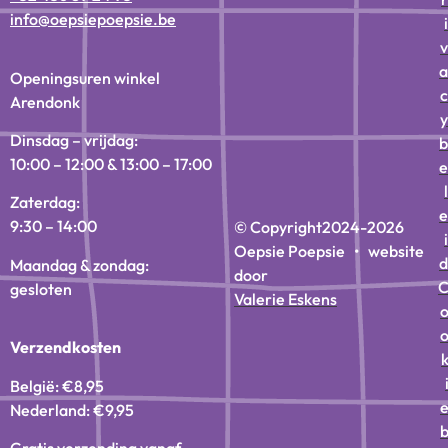
info@oepsiepoepsie.be
i
v
a
Openingsuren winkel
c
Arendonk
y
Dinsdag – vrijdag:
b
10:00 – 12:00 & 13:00 – 17:00
e
l
Zaterdag:
e
9:30 – 14:00
© Copyright
2024-2026
i
Oepsie Poepsie • website
d
Maandag & zondag:
door
gesloten
Valerie Eskens
Verzendkosten
België: €8,95
Nederland: €9,95