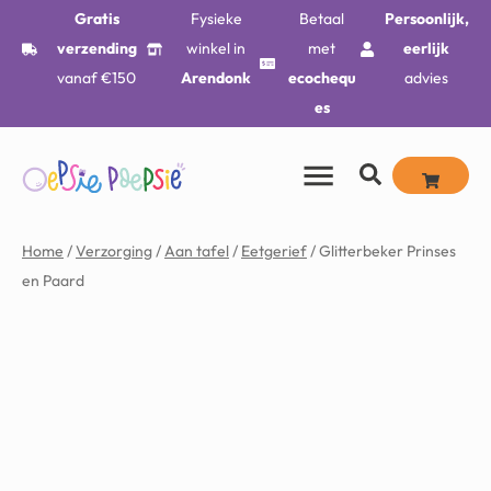
Gratis
Fysieke
Betaal
Persoonlijk,
verzending
winkel in
met
eerlijk
vanaf €150
Arendonk
ecochequ
advies
es
Home
/
Verzorging
/
Aan tafel
/
Eetgerief
/ Glitterbeker Prinses
en Paard