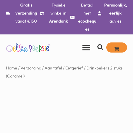
Gratis
Fysieke
Betaal
Persoonlijk,
verzending
winkel in
met
eerlijk
vanaf €150
Arendonk
ecochequ
advies
es
Home
/
Verzorging
/
Aan tafel
/
Eetgerief
/ Drinkbekers 2 stuks
(Caramel)