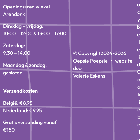
a
Openingsuren winkel
c
Arendonk
y
Dinsdag – vrijdag:
b
10:00 – 12:00 & 13:00 – 17:00
e
l
Zaterdag:
e
9:30 – 14:00
© Copyright
2024-2026
i
Oepsie Poepsie • website
d
Maandag & zondag:
door
gesloten
Valerie Eskens
Verzendkosten
België: €8,95
Nederland: €9,95
Gratis verzending vanaf
€150