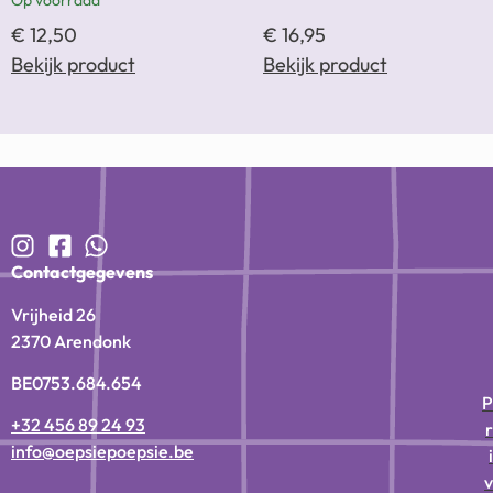
€
12,50
€
16,95
Bekijk product
Bekijk product
Contactgegevens
Vrijheid 26
2370 Arendonk
BE0753.684.654
P
+32 456 89 24 93
r
info@oepsiepoepsie.be
i
v