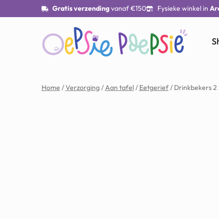
Gratis verzending
vanaf €150
Fysieke winkel in
Ar
S
Home
/
Verzorging
/
Aan tafel
/
Eetgerief
/ Drinkbekers 2 