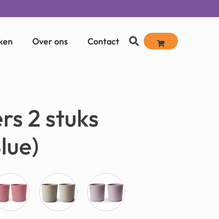
ken
Over ons
Contact
rs 2 stuks
lue)