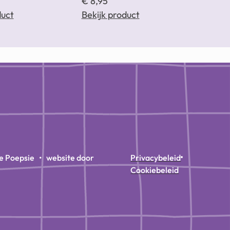
€
8,95
duct
Bekijk product
e Poepsie • website door
Privacybeleid
Cookiebeleid