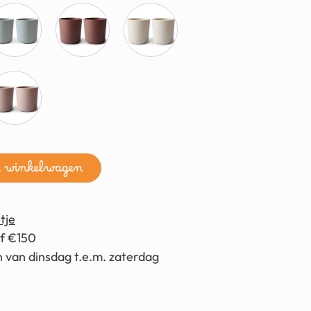
n winkelwagen
tje
af €150
 van dinsdag t.e.m. zaterdag