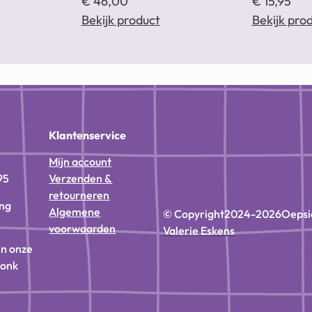
€
46,00
€
15,95
Bekijk product
Bekijk pro
n
Klantenservice
Mijn account
95
Verzenden &
retourneren
ing
Algemene
© Copyright
2024-2026
Oepsi
voorwaarden
Valerie Eskens
in onze
donk