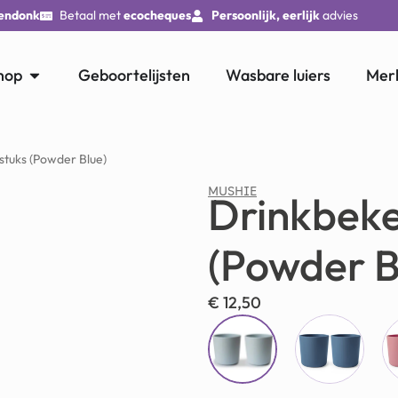
endonk
Betaal met
ecocheques
Persoonlijk, eerlijk
advies
hop
Geboortelijsten
Wasbare luiers
Mer
stuks (Powder Blue)
MUSHIE
Drinkbeke
(Powder B
€
12,50