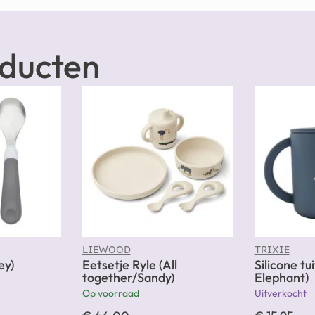
oducten
LIEWOOD
TRIXIE
ey)
Eetsetje Ryle (All
Silicone tu
together/Sandy)
Elephant)
Op voorraad
Uitverkocht