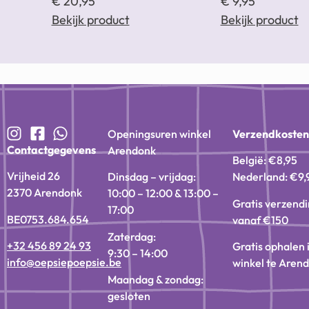
€
20,95
€
9,95
Bekijk product
Bekijk product
Openingsuren winkel
Verzendkoste
Contactgegevens
Arendonk
België: €8,95
Vrijheid 26
Dinsdag – vrijdag:
Nederland: €9,
2370 Arendonk
10:00 – 12:00 & 13:00 –
Gratis verzend
17:00
BE0753.684.654
vanaf €150
Zaterdag:
+32 456 89 24 93
Gratis ophalen 
9:30 – 14:00
info@oepsiepoepsie.be
winkel te Aren
Maandag & zondag:
gesloten