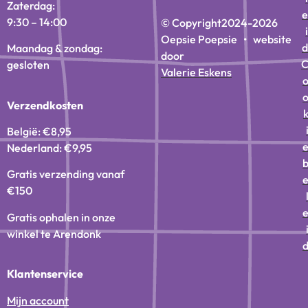
Zaterdag:
e
9:30 – 14:00
© Copyright
2024-2026
i
Oepsie Poepsie • website
d
Maandag & zondag:
door
gesloten
Valerie Eskens
Verzendkosten
België: €8,95
Nederland: €9,95
Gratis verzending vanaf
€150
Gratis ophalen in onze
winkel te Arendonk
Klantenservice
Mijn account