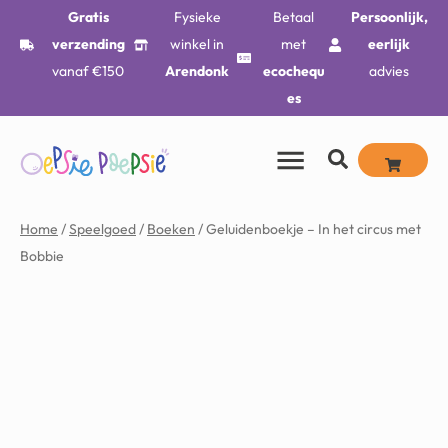
Gratis
Fysieke
Betaal
Persoonlijk,
verzending
winkel in
met
eerlijk
vanaf €150
Arendonk
ecochequ
advies
es
Home
/
Speelgoed
/
Boeken
/ Geluidenboekje – In het circus met
Bobbie