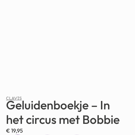
CLAVIS
Geluidenboekje – In
het circus met Bobbie
€
19,95