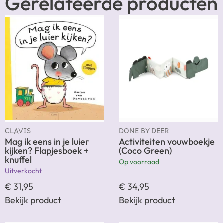
Gerelateerde producten
CLAVIS
DONE BY DEER
Mag ik eens in je luier
Activiteiten vouwboekje
kijken? Flapjesboek +
(Coco Green)
knuffel
Op voorraad
Uitverkocht
€
31,95
€
34,95
Bekijk product
Bekijk product