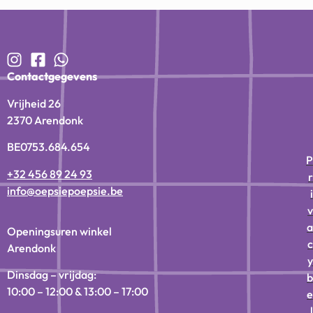
Contactgegevens
Vrijheid 26
2370 Arendonk
BE0753.684.654
P
+32 456 89 24 93
r
info@oepsiepoepsie.be
i
v
a
Openingsuren winkel
c
Arendonk
y
Dinsdag – vrijdag:
b
10:00 – 12:00 & 13:00 – 17:00
e
l