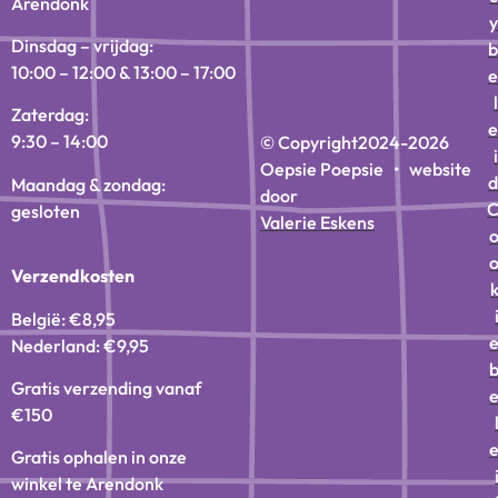
Arendonk
y
Dinsdag – vrijdag:
b
10:00 – 12:00 & 13:00 – 17:00
e
l
Zaterdag:
e
9:30 – 14:00
© Copyright
2024-2026
i
Oepsie Poepsie • website
d
Maandag & zondag:
door
gesloten
Valerie Eskens
Verzendkosten
België: €8,95
Nederland: €9,95
Gratis verzending vanaf
€150
Gratis ophalen in onze
winkel te Arendonk