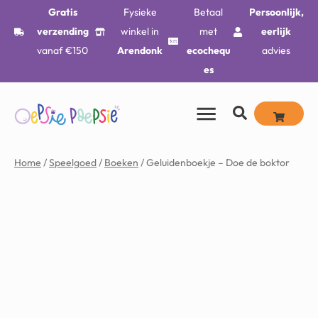
Gratis
Fysieke
Betaal
Persoonlijk,
verzending
winkel in
met
eerlijk
vanaf €150
Arendonk
ecochequ
advies
es
Home
/
Speelgoed
/
Boeken
/ Geluidenboekje – Doe de boktor