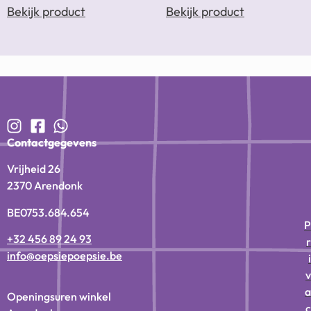
Bekijk product
Bekijk product
Contactgegevens
Vrijheid 26
2370 Arendonk
BE0753.684.654
P
+32 456 89 24 93
r
info@oepsiepoepsie.be
i
v
a
Openingsuren winkel
c