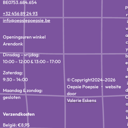
BE0753.684.654
P
+32 456 89 24 93
r
info@oepsiepoepsie.be
i
v
a
Openingsuren winkel
c
Arendonk
y
Dinsdag – vrijdag:
b
10:00 – 12:00 & 13:00 – 17:00
e
l
Zaterdag:
e
9:30 – 14:00
© Copyright
2024-2026
i
Oepsie Poepsie • website
d
Maandag & zondag:
door
gesloten
Valerie Eskens
Verzendkosten
België: €8,95