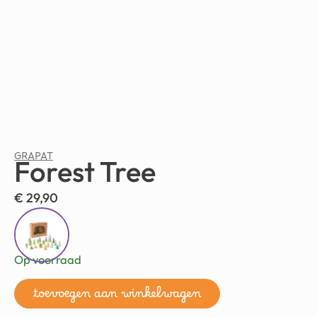
GRAPAT
Forest Tree
€
29,90
Op voorraad
toevoegen aan winkelwagen