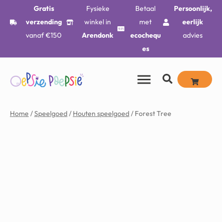
Gratis
Fysieke
Betaal
Persoonlijk,
verzending
winkel in
met
eerlijk
vanaf €150
Arendonk
ecochequ
advies
es
Home
/
Speelgoed
/
Houten speelgoed
/ Forest Tree