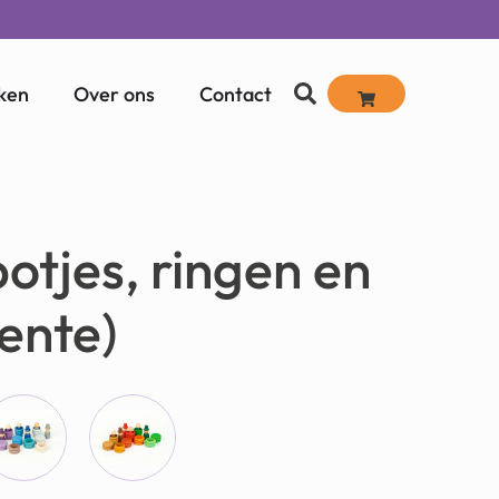
ken
Over ons
Contact
potjes, ringen en
ente)