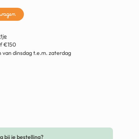
lwagen
tje
af €150
 van dinsdag t.e.m. zaterdag
 bij je bestelling?