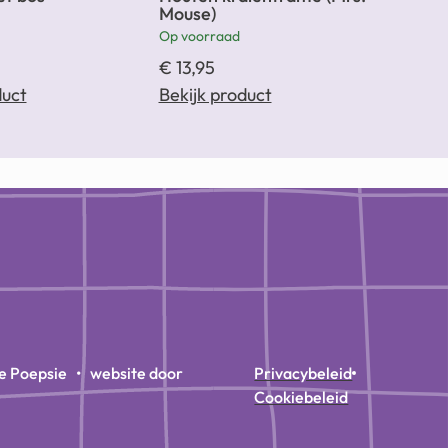
Mouse)
Op voorraad
€
13,95
duct
Bekijk product
e Poepsie • website door
Privacybeleid
Cookiebeleid