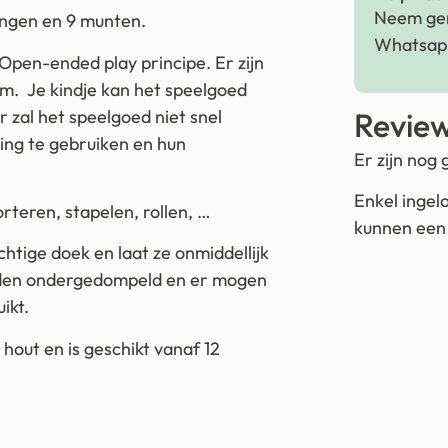
Neem ger
ringen en 9 munten.
Whatsapp
 Open-ended play principe. Er zijn
m. Je kindje kan het speelgoed
r zal het speelgoed niet snel
Revie
ing te gebruiken en hun
Er zijn nog
Enkel ingel
orteren, stapelen, rollen, …
kunnen een 
tige doek en laat ze onmiddellijk
rden ondergedompeld en er mogen
ikt.
hout en is geschikt vanaf 12