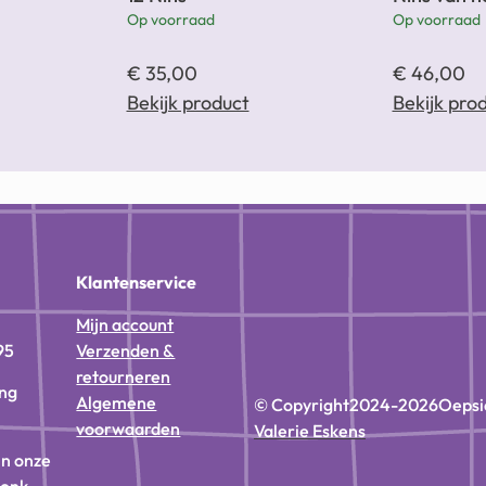
Op voorraad
Op voorraad
€
35,00
€
46,00
Bekijk product
Bekijk pro
n
Klantenservice
Mijn account
95
Verzenden &
retourneren
ing
Algemene
© Copyright
2024-2026
Oepsi
voorwaarden
Valerie Eskens
in onze
donk