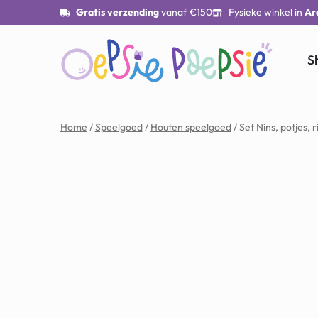
Gratis verzending
vanaf €150
Fysieke winkel in
Ar
S
Home
/
Speelgoed
/
Houten speelgoed
/ Set Nins, potjes,