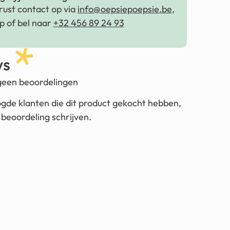
ust contact op via
info@oepsiepoepsie.be
,
 of bel naar
+32 456 89 24 93
ws
 geen beoordelingen
ogde klanten die dit product gekocht hebben,
beoordeling schrijven.