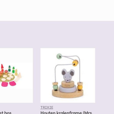
TRIXIE
et bos
Houten kralenframe (Mrs.