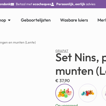
endonk
Betaal met
ecocheques
Persoonlijk, eerlijk
advies
hop
Geboortelijsten
Wasbare luiers
Mer
 ringen en munten (Lente)
GRAPAT
Set Nins, 
munten (L
€
37,90
Op voorraad