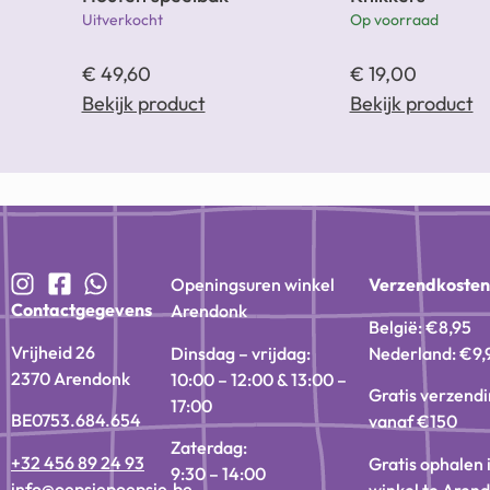
Uitverkocht
Op voorraad
€
49,60
€
19,00
Bekijk product
Bekijk product
Openingsuren winkel
Verzendkoste
Contactgegevens
Arendonk
België: €8,95
Vrijheid 26
Dinsdag – vrijdag:
Nederland: €9,
2370 Arendonk
10:00 – 12:00 & 13:00 –
Gratis verzend
17:00
BE0753.684.654
vanaf €150
Zaterdag:
+32 456 89 24 93
Gratis ophalen 
9:30 – 14:00
info@oepsiepoepsie.be
winkel te Aren