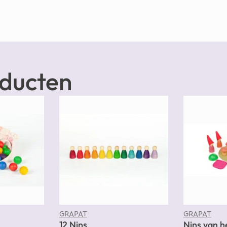
oducten
GRAPAT
GRAPAT
12 Nins
Nins van h