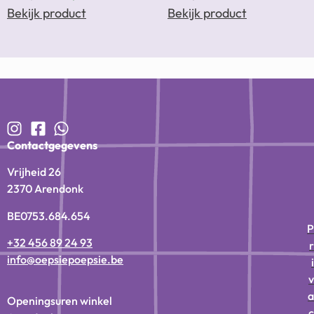
Bekijk product
Bekijk product
Contactgegevens
Vrijheid 26
2370 Arendonk
BE0753.684.654
P
+32 456 89 24 93
r
info@oepsiepoepsie.be
i
v
a
Openingsuren winkel
c