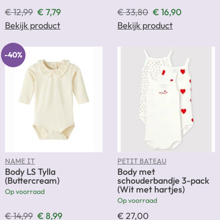
€
12,99
€
7,79
€
33,80
€
16,90
Bekijk product
Bekijk product
-40%
NAME IT
PETIT BATEAU
Body LS Tylla
Body met
(Buttercream)
schouderbandje 3-pack
(Wit met hartjes)
Op voorraad
Op voorraad
€
14,99
€
8,99
€
27,00