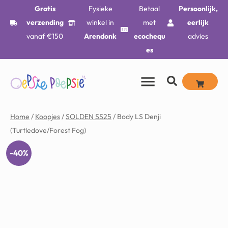
Gratis
Fysieke
Betaal
Persoonlijk,
verzending
winkel in
met
eerlijk
vanaf €150
Arendonk
ecochequ
advies
es
Home
/
Koopjes
/
SOLDEN SS25
/ Body LS Denji
(Turtledove/Forest Fog)
-40%