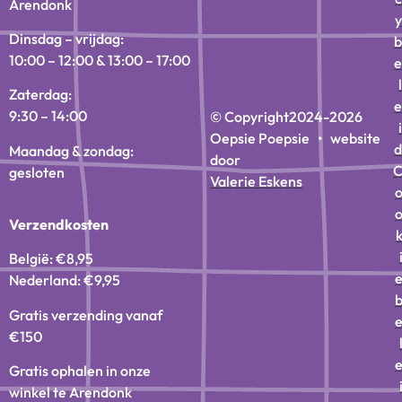
Arendonk
y
Dinsdag – vrijdag:
b
10:00 – 12:00 & 13:00 – 17:00
e
l
Zaterdag:
e
9:30 – 14:00
© Copyright
2024-2026
i
Oepsie Poepsie • website
d
Maandag & zondag:
door
gesloten
Valerie Eskens
Verzendkosten
België: €8,95
Nederland: €9,95
Gratis verzending vanaf
€150
Gratis ophalen in onze
winkel te Arendonk