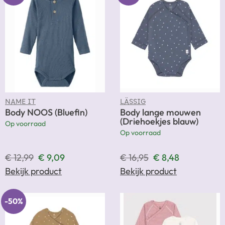
NAME IT
LÄSSIG
Body NOOS (Bluefin)
Body lange mouwen
(Driehoekjes blauw)
Op voorraad
Op voorraad
€
12,99
€
9,09
€
16,95
€
8,48
Bekijk product
Bekijk product
-50%