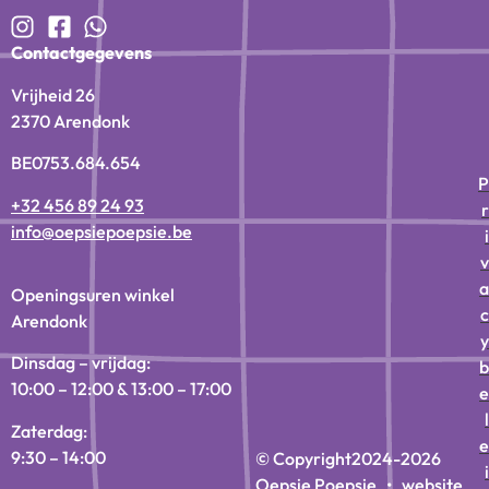
Contactgegevens
Vrijheid 26
2370 Arendonk
BE0753.684.654
P
+32 456 89 24 93
r
info@oepsiepoepsie.be
i
v
a
Openingsuren winkel
c
Arendonk
y
Dinsdag – vrijdag:
b
10:00 – 12:00 & 13:00 – 17:00
e
l
Zaterdag:
e
9:30 – 14:00
© Copyright
2024-2026
i
Oepsie Poepsie • website