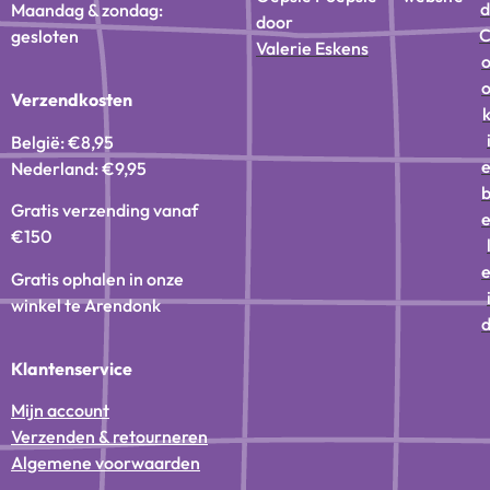
d
Maandag & zondag:
door
gesloten
Valerie Eskens
Verzendkosten
België: €8,95
Nederland: €9,95
Gratis verzending vanaf
€150
Gratis ophalen in onze
winkel te Arendonk
Klantenservice
Mijn account
Verzenden & retourneren
Algemene voorwaarden