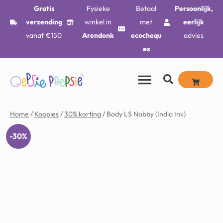
Gratis
Fysieke
Betaal
Persoonlijk,
verzending
winkel in
met
eerlijk
vanaf €150
Arendonk
ecochequ
advies
es
Home
/
Koopjes
/
30% korting
/ Body LS Nobby (India Ink)
-30%