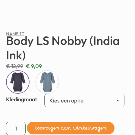
NAME IT
Body LS Nobby (India
Ink)
€
12,99
€
9,09
Kledingmaat
toevoegen aan winkelwagen