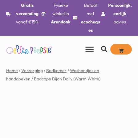
Gratis
Fysieke
Betaal
Persoonlijk,
verzending
winkel in
met
eerlijk
vanaf €150
Arendonk
ecochequ
advies
es
Home
/
Verzorging
/
Badkamer
/
Washandjes en
handdoeken
/ Badcape Dijon Daily (Warm White)