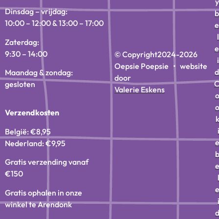
y
Dinsdag – vrijdag:
b
10:00 – 12:00 & 13:00 – 17:00
e
l
Zaterdag:
e
9:30 – 14:00
© Copyright
2024-2026
i
Oepsie Poepsie • website
d
Maandag & zondag:
door
gesloten
Valerie Eskens
Verzendkosten
België: €8,95
Nederland: €9,95
Gratis verzending vanaf
€150
Gratis ophalen in onze
winkel te Arendonk