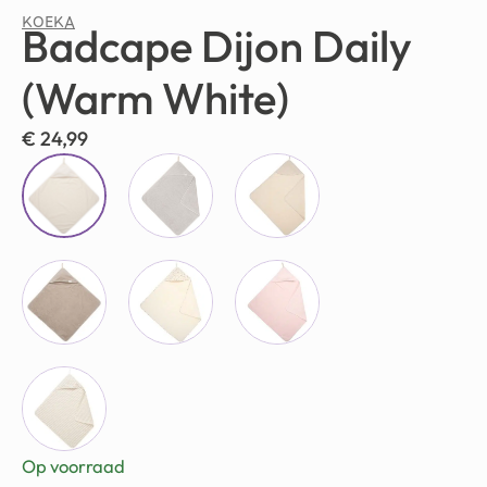
KOEKA
Badcape Dijon Daily
(Warm White)
€
24,99
Op voorraad