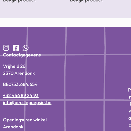
Contactgegevens
Vrijheid 26
2370 Arendonk
BE0753.684.654
P
+32 456 89 24 93
r
info@oepsiepoepsie.be
i
v
a
Openingsuren winkel
c
Arendonk