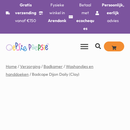
Gratis
Fysieke
Betaal
Persoonlijk,
verzending
winkel in
met
eerlijk
vanaf €150
Arendonk
ecochequ
advies
es
Home
/
Verzorging
/
Badkamer
/
Washandjes en
handdoeken
/ Badcape Dijon Daily (Clay)