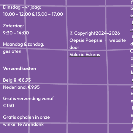
y
Dinsdag – vrijdag:
b
10:00 – 12:00 & 13:00 – 17:00
e
l
Zaterdag:
e
9:30 – 14:00
© Copyright
2024-2026
i
Oepsie Poepsie • website
d
Maandag & zondag:
door
gesloten
Valerie Eskens
Verzendkosten
België: €8,95
Nederland: €9,95
Gratis verzending vanaf
€150
Gratis ophalen in onze
winkel te Arendonk