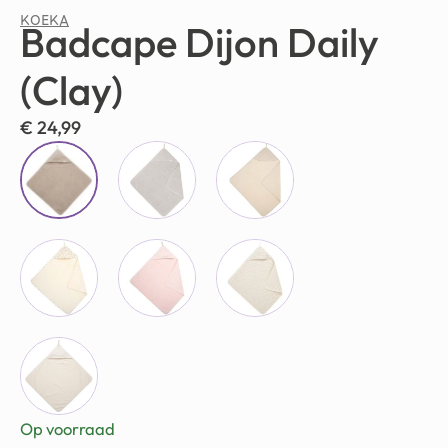
KOEKA
Badcape Dijon Daily
(Clay)
€
24,99
Op voorraad