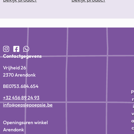
Contactgegevens
Vrijheid 26
2370 Arendonk
BE0753.684.654
P
+32 456 89 24 93
r
info@oepsiepoepsie.be
i
v
a
Openingsuren winkel
c
Arendonk