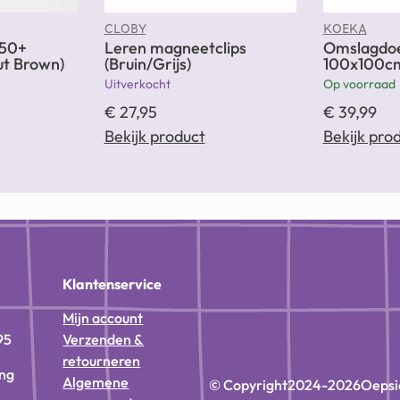
CLOBY
KOEKA
50+
Leren magneetclips
Omslagdoek
t Brown)
(Bruin/Grijs)
100x100cm
Uitverkocht
Op voorraad
€
27,95
€
39,99
Bekijk product
Bekijk pro
n
Klantenservice
Mijn account
95
Verzenden &
retourneren
ing
Algemene
© Copyright
2024-2026
Oepsi