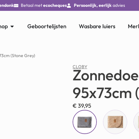
endonk
Betaal met
ecocheques
Persoonlijk, eerlijk
advies
hop
Geboortelijsten
Wasbare luiers
Mer
3cm (Stone Grey)
CLOBY
Zonnedoe
95x73cm (
€
39,95