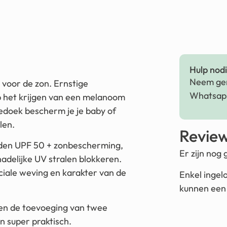
Hulp nodig
Neem ger
 voor de zon. Ernstige
Whatsapp
p het krijgen van een melanoom
nedoek bescherm je je baby of
len.
Revie
eden UPF 50 + zonbescherming,
Er zijn nog
delijke UV stralen blokkeren.
iale weving en karakter van de
Enkel ingel
kunnen een 
 en de toevoeging van twee
n super praktisch.