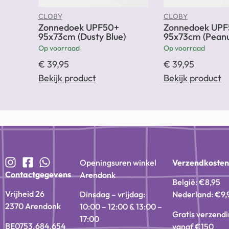
CLOBY
CLOBY
Zonnedoek UPF50+
Zonnedoek UPF
95x73cm (Dusty Blue)
95x73cm (Peanu
Op voorraad
Op voorraad
€
39,95
€
39,95
Bekijk product
Bekijk product
Openingsuren winkel
Verzendkoste
Contactgegevens
Arendonk
België: €8,95
Vrijheid 26
Dinsdag – vrijdag:
Nederland: €9,
2370 Arendonk
10:00 – 12:00 & 13:00 –
Gratis verzend
17:00
BE0753.684.654
vanaf €150