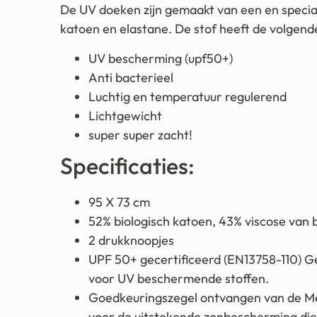
De UV doeken zijn gemaakt van een en specia
katoen en elastane. De stof heeft de volgen
UV bescherming (upf50+)
Anti bacterieel
Luchtig en temperatuur regulerend
Lichtgewicht
super super zacht!
Specificaties:
95 X 73 cm
52% biologisch katoen, 43% viscose van
2 drukknoopjes
UPF 50+ gecertificeerd (EN13758-110) Ge
voor UV beschermende stoffen.
Goedkeuringszegel ontvangen van de Me
voor de uitstekende zonbescherming di