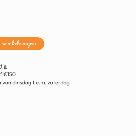
n winkelwagen
tje
af €150
 van dinsdag t.e.m. zaterdag