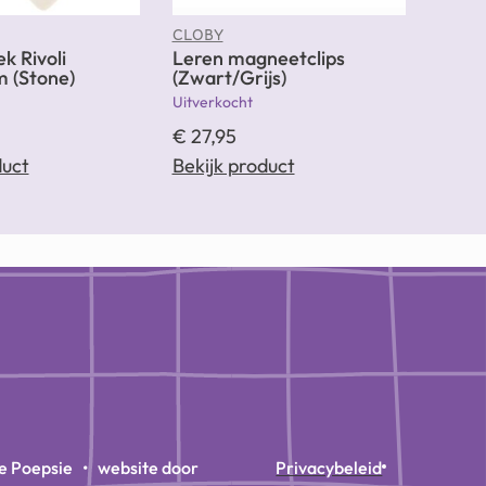
CLOBY
 Rivoli
Leren magneetclips
 (Stone)
(Zwart/Grijs)
Uitverkocht
€
27,95
duct
Bekijk product
e Poepsie • website door
Privacybeleid