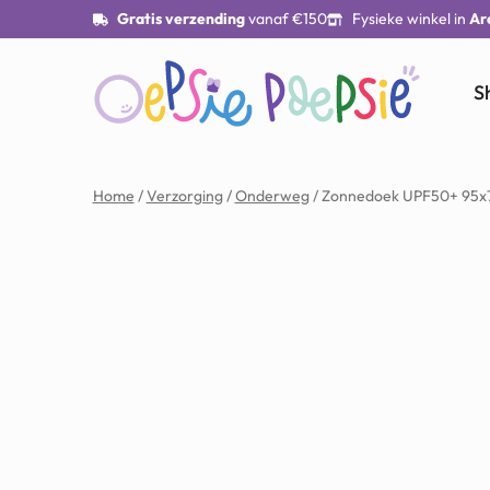
Gratis verzending
vanaf €150
Fysieke winkel in
Ar
S
Home
/
Verzorging
/
Onderweg
/ Zonnedoek UPF50+ 95x7