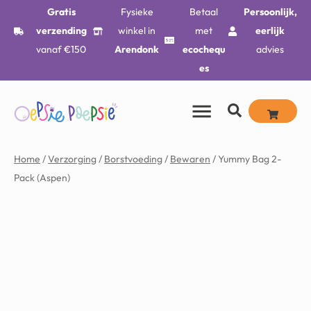
Gratis
Fysieke
Betaal
Persoonlijk,
verzending
winkel in
met
eerlijk
vanaf €150
Arendonk
ecochequ
advies
es
Home
/
Verzorging
/
Borstvoeding
/
Bewaren
/ Yummy Bag 2-
Pack (Aspen)