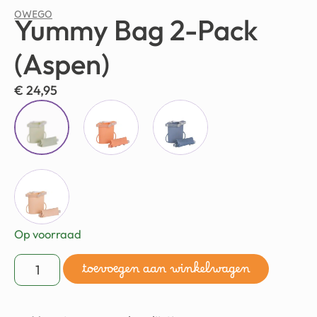
OWEGO
Yummy Bag 2-Pack
(Aspen)
€
24,95
Op voorraad
toevoegen aan winkelwagen