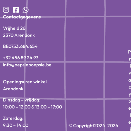
Contactgegevens
Vrijheid 26
2370 Arendonk
BE0753.684.654
P
+32 456 89 24 93
r
info@oepsiepoepsie.be
i
v
a
Openingsuren winkel
c
Arendonk
y
Dinsdag – vrijdag:
b
10:00 – 12:00 & 13:00 – 17:00
e
l
Zaterdag:
e
9:30 – 14:00
© Copyright
2024-2026
i