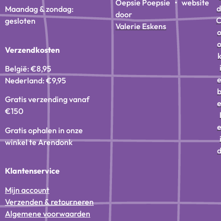
Oepsie Poepsie • website
d
Maandag & zondag:
door
gesloten
Valerie Eskens
Verzendkosten
België: €8,95
Nederland: €9,95
Gratis verzending vanaf
€150
Gratis ophalen in onze
winkel te Arendonk
Klantenservice
Mijn account
Verzenden & retourneren
Algemene voorwaarden