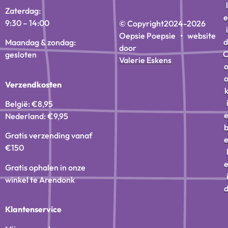
l
Zaterdag:
e
9:30 – 14:00
© Copyright
2024-2026
i
Oepsie Poepsie • website
d
Maandag & zondag:
door
gesloten
Valerie Eskens
Verzendkosten
België: €8,95
Nederland: €9,95
Gratis verzending vanaf
€150
Gratis ophalen in onze
winkel te Arendonk
Klantenservice