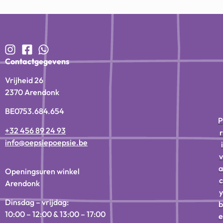
Contactgegevens
Vrijheid 26
2370 Arendonk
BE0753.684.654
P
+32 456 89 24 93
r
info@oepsiepoepsie.be
i
v
a
Openingsuren winkel
c
Arendonk
y
Dinsdag – vrijdag:
b
10:00 – 12:00 & 13:00 – 17:00
e