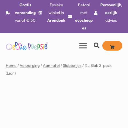
Gratis
Fysieke
Betaal
Persoonlijk,
verzending
winkel in
met
eerlijk
vanaf €150
Arendonk
ecochequ
advies
es
Home
/
Verzorging
/
Aan tafel
/
Slabbetjes
/ XL Slab 2-pack
(Lion)