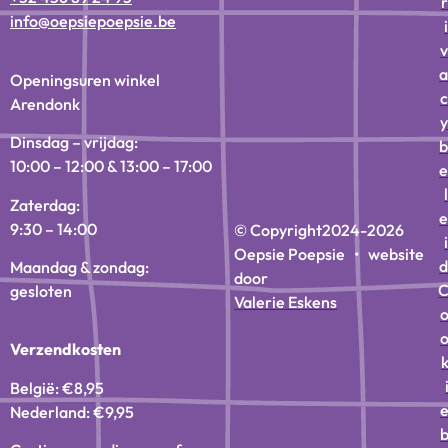
r
info@oepsiepoepsie.be
i
v
a
Openingsuren winkel
c
Arendonk
y
Dinsdag – vrijdag:
b
10:00 – 12:00 & 13:00 – 17:00
e
l
Zaterdag:
e
9:30 – 14:00
© Copyright
2024-2026
i
Oepsie Poepsie • website
d
Maandag & zondag:
door
gesloten
Valerie Eskens
Verzendkosten
België: €8,95
Nederland: €9,95