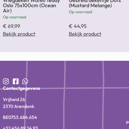
Wiegdeken Wafel/Teddy
Gebreid dekentje Dots
Oslo 75x100cm (Ocean
(Mustard Melange)
Air)
Op voorraad
Op voorraad
€
69,99
€
44,95
Bekijk product
Bekijk product
Contactgegevens
Vrijheid 26
2370 Arendonk
BE0753.684.654
P
+32 456 89 24 93