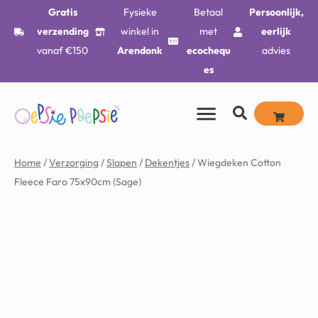
Gratis
Fysieke
Betaal
Persoonlijk,
verzending
winkel in
met
eerlijk
vanaf €150
Arendonk
ecochequ
advies
es
Home
/
Verzorging
/
Slapen
/
Dekentjes
/ Wiegdeken Cotton
Fleece Faro 75x90cm (Sage)