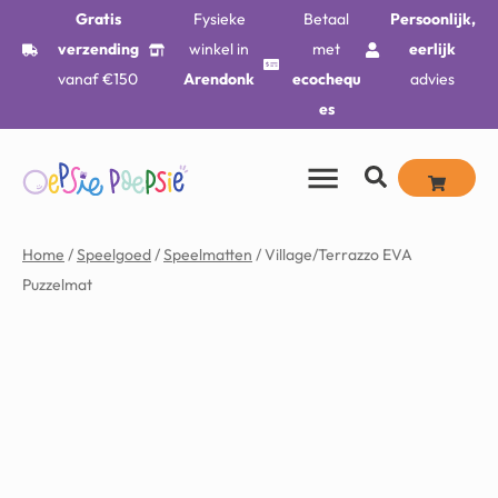
Gratis
Fysieke
Betaal
Persoonlijk,
verzending
winkel in
met
eerlijk
vanaf €150
Arendonk
ecochequ
advies
es
Home
/
Speelgoed
/
Speelmatten
/ Village/Terrazzo EVA
Puzzelmat