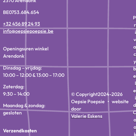
2370 Arendonk
BE0753.684.654
P
+32 456 89 24 93
r
info@oepsiepoepsie.be
i
v
a
Openingsuren winkel
c
Arendonk
y
Dinsdag – vrijdag:
b
10:00 – 12:00 & 13:00 – 17:00
e
l
Zaterdag:
e
9:30 – 14:00
© Copyright
2024-2026
i
Oepsie Poepsie • website
d
Maandag & zondag:
door
gesloten
Valerie Eskens
Verzendkosten