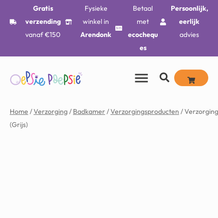
Gratis
Fysieke
Betaal
Persoonlijk,
verzending
winkel in
met
eerlijk
vanaf €150
Arendonk
ecochequ
advies
es
Home
/
Verzorging
/
Badkamer
/
Verzorgingsproducten
/ Verzorging
(Grijs)