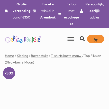
Gratis
Fysieke
Betaal
Persoonlijk,
verzending
winkel in
met
eerlijk
vanaf €150
Arendonk
ecochequ
advies
es
Home
/
Kleding
/
Bovenstuks
/
T-shirts korte mouw
/ Top Filukaz
(Strawberry Moon)
-50%