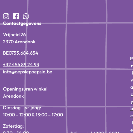
Contactgegevens
Vrijheid 26
2370 Arendonk
BE0753.684.654
P
+32 456 89 24 93
r
info@oepsiepoepsie.be
i
v
a
Openingsuren winkel
c
Arendonk
y
Dinsdag – vrijdag:
b
10:00 – 12:00 & 13:00 – 17:00
e
l
Zaterdag:
e