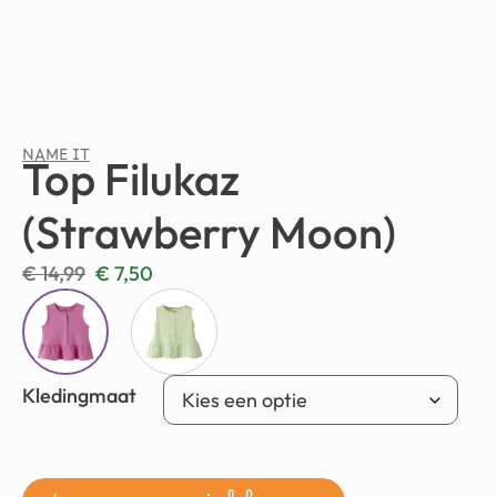
NAME IT
Top Filukaz
(Strawberry Moon)
€
14,99
€
7,50
Kledingmaat