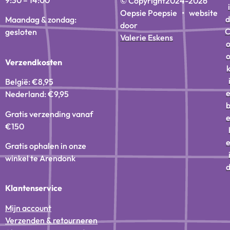
9:30 – 14:00
© Copyright
2024-2026
i
Oepsie Poepsie • website
d
Maandag & zondag:
door
gesloten
Valerie Eskens
Verzendkosten
België: €8,95
Nederland: €9,95
Gratis verzending vanaf
€150
Gratis ophalen in onze
winkel te Arendonk
Klantenservice
Mijn account
Verzenden & retourneren