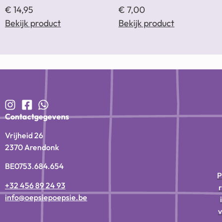
€
14,95
€
7,00
Bekijk product
Bekijk product
Contactgegevens
Vrijheid 26
2370 Arendonk
BE0753.684.654
P
+32 456 89 24 93
r
info@oepsiepoepsie.be
i
v