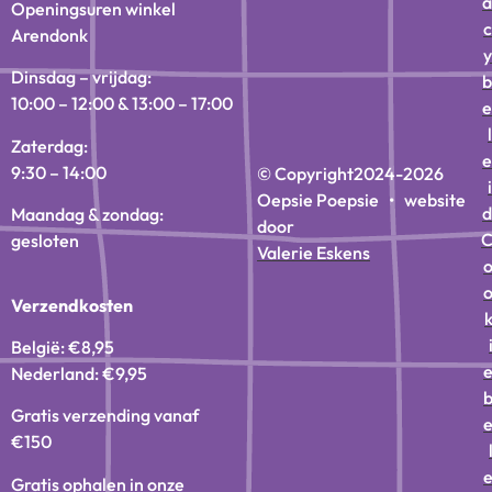
a
Openingsuren winkel
c
Arendonk
y
Dinsdag – vrijdag:
b
10:00 – 12:00 & 13:00 – 17:00
e
l
Zaterdag:
e
9:30 – 14:00
© Copyright
2024-2026
i
Oepsie Poepsie • website
d
Maandag & zondag:
door
gesloten
Valerie Eskens
Verzendkosten
België: €8,95
Nederland: €9,95
Gratis verzending vanaf
€150
Gratis ophalen in onze