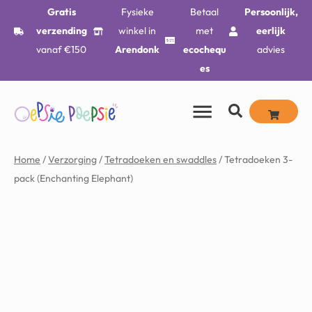
Gratis
Fysieke
Betaal
Persoonlijk,
verzending
winkel in
met
eerlijk
vanaf €150
Arendonk
ecochequ
advies
es
Home
/
Verzorging
/
Tetradoeken en swaddles
/ Tetradoeken 3-
pack (Enchanting Elephant)