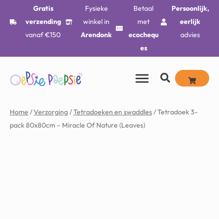
Gratis
Fysieke
Betaal
Persoonlijk,
verzending
winkel in
met
eerlijk
vanaf €150
Arendonk
ecochequ
advies
es
Home
/
Verzorging
/
Tetradoeken en swaddles
/ Tetradoek 3-
pack 80x80cm – Miracle Of Nature (Leaves)