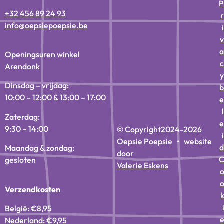
P
+32 456 89 24 93
r
info@oepsiepoepsie.be
i
v
a
Openingsuren winkel
c
Arendonk
y
Dinsdag – vrijdag:
b
10:00 – 12:00 & 13:00 – 17:00
e
l
Zaterdag:
e
9:30 – 14:00
© Copyright
2024-2026
i
Oepsie Poepsie • website
d
Maandag & zondag:
door
gesloten
Valerie Eskens
Verzendkosten
België: €8,95
Nederland: €9,95