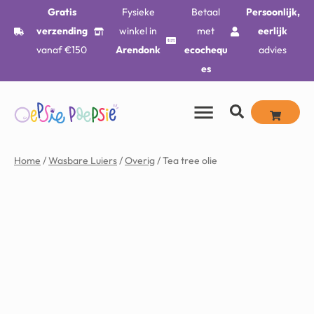
Gratis
Fysieke
Betaal
Persoonlijk,
verzending
winkel in
met
eerlijk
vanaf €150
Arendonk
ecochequ
advies
es
Home
/
Wasbare Luiers
/
Overig
/ Tea tree olie