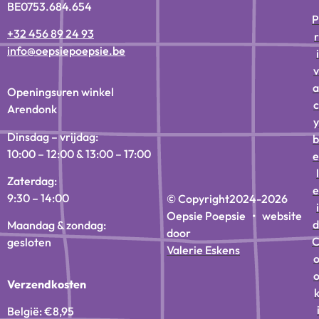
BE0753.684.654
P
+32 456 89 24 93
r
info@oepsiepoepsie.be
i
v
a
Openingsuren winkel
c
Arendonk
y
Dinsdag – vrijdag:
b
10:00 – 12:00 & 13:00 – 17:00
e
l
Zaterdag:
e
9:30 – 14:00
© Copyright
2024-2026
i
Oepsie Poepsie • website
d
Maandag & zondag:
door
gesloten
Valerie Eskens
Verzendkosten
België: €8,95