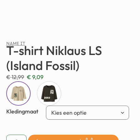
NAME IT
T-shirt Niklaus LS
(Island Fossil)
€
12,99
€
9,09
Kledingmaat