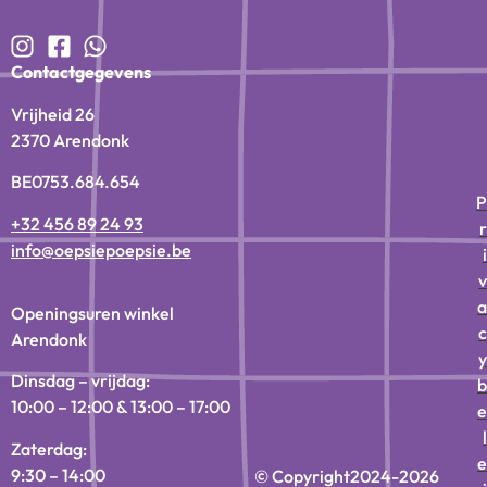
Contactgegevens
Vrijheid 26
2370 Arendonk
BE0753.684.654
P
+32 456 89 24 93
r
info@oepsiepoepsie.be
i
v
a
Openingsuren winkel
c
Arendonk
y
Dinsdag – vrijdag:
b
10:00 – 12:00 & 13:00 – 17:00
e
l
Zaterdag:
e
9:30 – 14:00
© Copyright
2024-2026