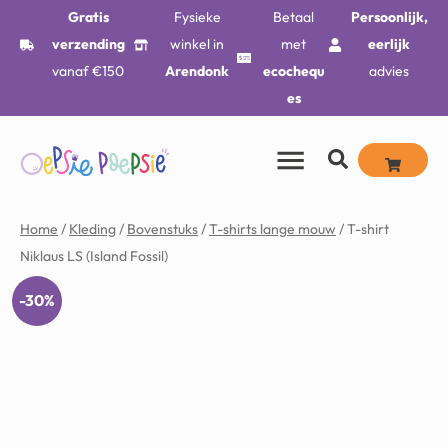
Gratis
Fysieke
Betaal
Persoonlijk,
verzending
winkel in
met
eerlijk
vanaf €150
Arendonk
ecochequ
advies
es
Home
/
Kleding
/
Bovenstuks
/
T-shirts lange mouw
/ T-shirt
Niklaus LS (Island Fossil)
-30%