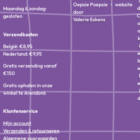
i
Oepsie Poepsie • website
d
Maandag & zondag:
door
gesloten
Valerie Eskens
Verzendkosten
België: €8,95
Nederland: €9,95
Gratis verzending vanaf
€150
Gratis ophalen in onze
winkel te Arendonk
Klantenservice
Mijn account
Verzenden & retourneren
Algemene voorwaarden