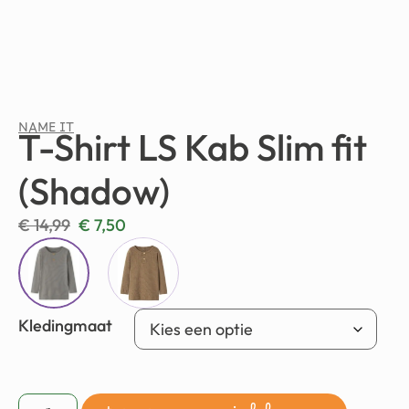
NAME IT
T-Shirt LS Kab Slim fit
(Shadow)
€
14,99
€
7,50
Kledingmaat