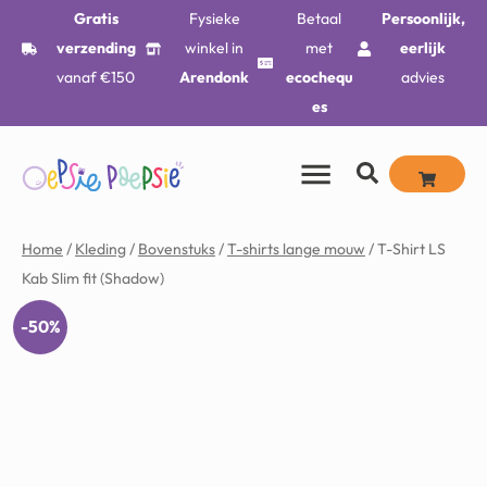
Gratis
Fysieke
Betaal
Persoonlijk,
verzending
winkel in
met
eerlijk
vanaf €150
Arendonk
ecochequ
advies
es
Home
/
Kleding
/
Bovenstuks
/
T-shirts lange mouw
/ T-Shirt LS
Kab Slim fit (Shadow)
-50%