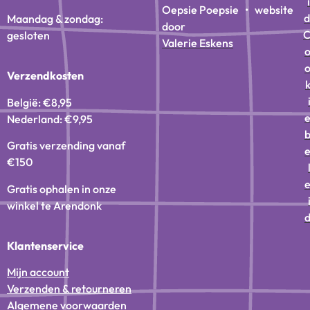
i
Oepsie Poepsie • website
d
Maandag & zondag:
door
gesloten
Valerie Eskens
Verzendkosten
België: €8,95
Nederland: €9,95
Gratis verzending vanaf
€150
Gratis ophalen in onze
winkel te Arendonk
Klantenservice
Mijn account
Verzenden & retourneren
Algemene voorwaarden