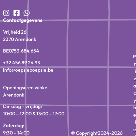
Contactgegevens
Vrijheid 26
2370 Arendonk
BE0753.684.654
P
+32 456 89 24 93
r
info@oepsiepoepsie.be
i
v
a
Openingsuren winkel
c
Arendonk
y
Dinsdag – vrijdag:
b
10:00 – 12:00 & 13:00 – 17:00
e
l
Zaterdag:
e
9:30 – 14:00
© Copyright
2024-2026