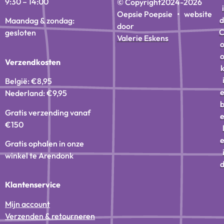
9:30 – 14:00
© Copyright
2024-2026
i
Oepsie Poepsie • website
d
Maandag & zondag:
door
gesloten
Valerie Eskens
Verzendkosten
België: €8,95
Nederland: €9,95
Gratis verzending vanaf
€150
Gratis ophalen in onze
winkel te Arendonk
Klantenservice
Mijn account
Verzenden & retourneren