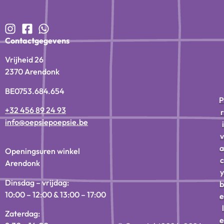
Contactgegevens
Vrijheid 26
2370 Arendonk
BE0753.684.654
P
+32 456 89 24 93
r
info@oepsiepoepsie.be
i
v
a
Openingsuren winkel
c
Arendonk
y
Dinsdag – vrijdag:
b
10:00 – 12:00 & 13:00 – 17:00
e
l
Zaterdag:
e