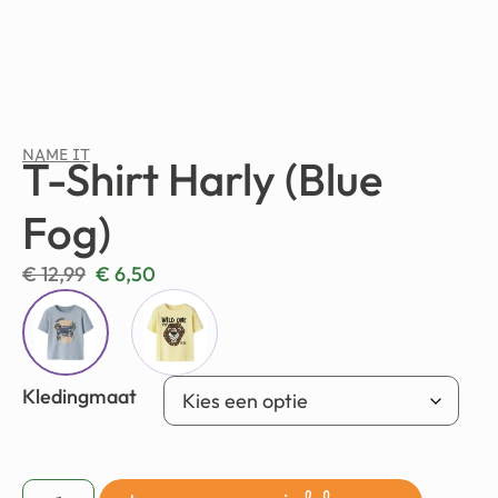
NAME IT
T-Shirt Harly (Blue
Fog)
€
12,99
€
6,50
Kledingmaat