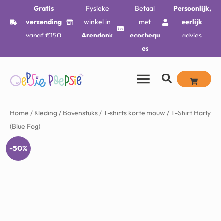
Gratis
Fysieke
Betaal
Persoonlijk,
verzending
winkel in
met
eerlijk
vanaf €150
Arendonk
ecochequ
advies
es
Home
/
Kleding
/
Bovenstuks
/
T-shirts korte mouw
/ T-Shirt Harly
(Blue Fog)
-50%