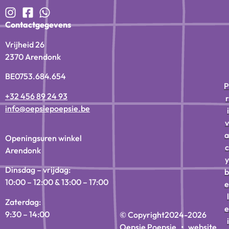
Contactgegevens
Vrijheid 26
2370 Arendonk
BE0753.684.654
P
+32 456 89 24 93
r
info@oepsiepoepsie.be
i
v
a
Openingsuren winkel
c
Arendonk
y
Dinsdag – vrijdag:
b
10:00 – 12:00 & 13:00 – 17:00
e
l
Zaterdag:
e
9:30 – 14:00
© Copyright
2024-2026
i
Oepsie Poepsie • website