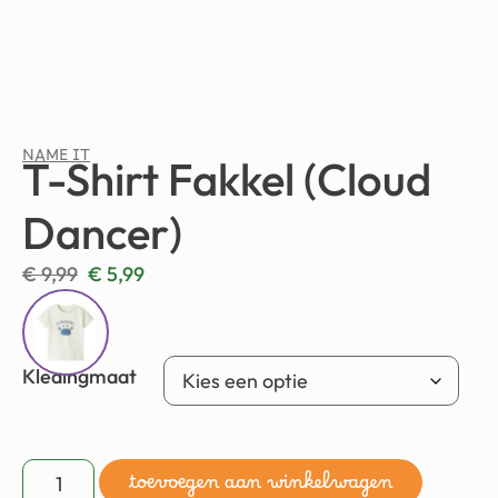
NAME IT
T-Shirt Fakkel (Cloud
Dancer)
€
9,99
€
5,99
Kledingmaat
toevoegen aan winkelwagen