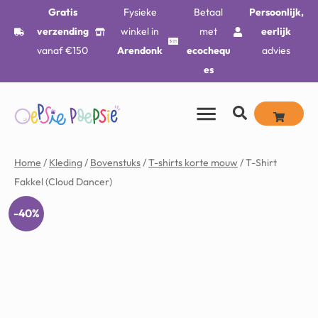
Gratis
Fysieke
Betaal
Persoonlijk,
verzending
winkel in
met
eerlijk
vanaf €150
Arendonk
ecochequ
advies
es
Home
/
Kleding
/
Bovenstuks
/
T-shirts korte mouw
/ T-Shirt
Fakkel (Cloud Dancer)
-40%