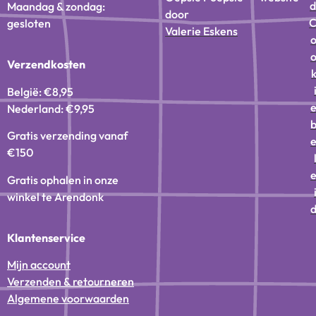
d
Maandag & zondag:
door
gesloten
Valerie Eskens
Verzendkosten
België: €8,95
Nederland: €9,95
Gratis verzending vanaf
€150
Gratis ophalen in onze
winkel te Arendonk
Klantenservice
Mijn account
Verzenden & retourneren
Algemene voorwaarden