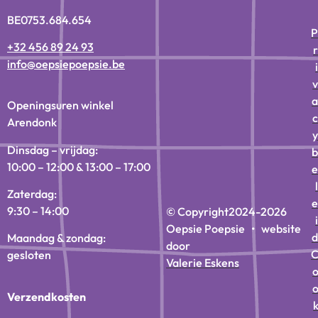
BE0753.684.654
P
+32 456 89 24 93
r
info@oepsiepoepsie.be
i
v
a
Openingsuren winkel
c
Arendonk
y
Dinsdag – vrijdag:
b
10:00 – 12:00 & 13:00 – 17:00
e
l
Zaterdag:
e
9:30 – 14:00
© Copyright
2024-2026
i
Oepsie Poepsie • website
d
Maandag & zondag:
door
gesloten
Valerie Eskens
Verzendkosten