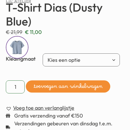
LIL' ATELIER
T-Shirt Dias (Dusty
Blue)
€
21,99
€
11,00
Kledingmaat
toevoegen aan winkelwagen
Voeg toe aan verlanglijstje
Gratis verzending vanaf €150
Verzendingen gebeuren van dinsdag t.e.m.