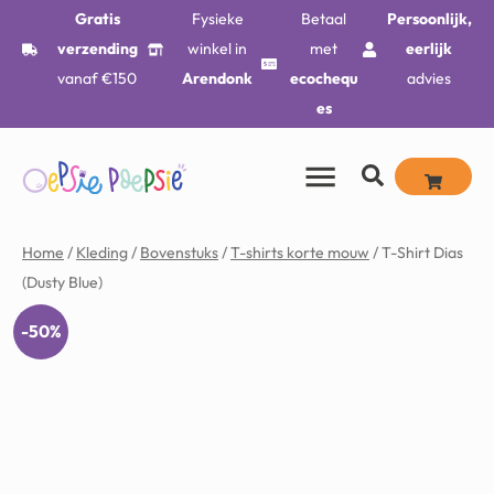
Gratis
Fysieke
Betaal
Persoonlijk,
verzending
winkel in
met
eerlijk
vanaf €150
Arendonk
ecochequ
advies
es
Home
/
Kleding
/
Bovenstuks
/
T-shirts korte mouw
/ T-Shirt Dias
(Dusty Blue)
-50%