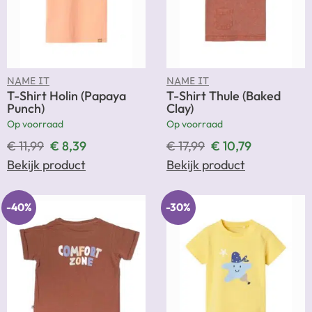
NAME IT
NAME IT
T-Shirt Holin (Papaya
T-Shirt Thule (Baked
Punch)
Clay)
Op voorraad
Op voorraad
€
11,99
€
8,39
€
17,99
€
10,79
Bekijk product
Bekijk product
-40%
-30%