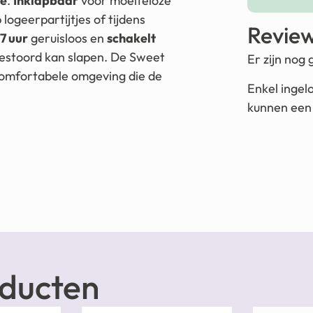
je
.
Inklapbaar
voor moeiteloze
logeerpartijtjes of tijdens
Revie
7 uur
geruisloos en
schakelt
ngestoord kan slapen. De Sweet
Er zijn nog
comfortabele omgeving die de
Enkel ingel
kunnen een 
oducten