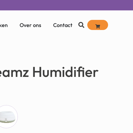
ken
Over ons
Contact
amz Humidifier