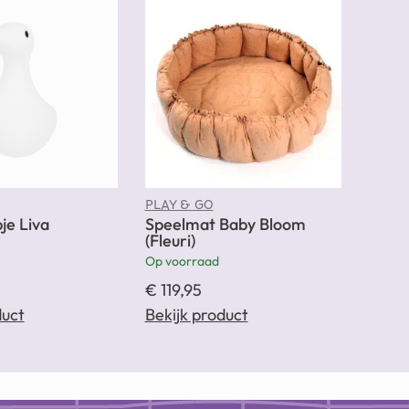
PLAY & GO
je Liva
Speelmat Baby Bloom
(Fleuri)
Op voorraad
€
119,95
duct
Bekijk product