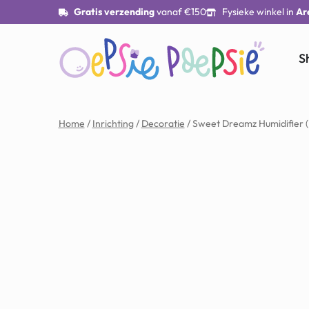
Gratis verzending
vanaf €150
Fysieke winkel in
Ar
S
Home
/
Inrichting
/
Decoratie
/ Sweet Dreamz Humidifier 