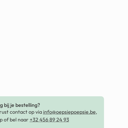
 bij je bestelling?
ust contact op via
info@oepsiepoepsie.be
,
 of bel naar
+32 456 89 24 93