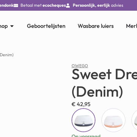
endonk
Betaal met
ecocheques
Persoonlijk, eerlijk
advies
hop
Geboortelijsten
Wasbare luiers
Mer
(Denim)
OWEGO
Sweet Dre
(Denim)
€
42,95
Op voorraad