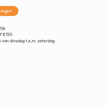
lwagen
tje
af €150
 van dinsdag t.e.m. zaterdag